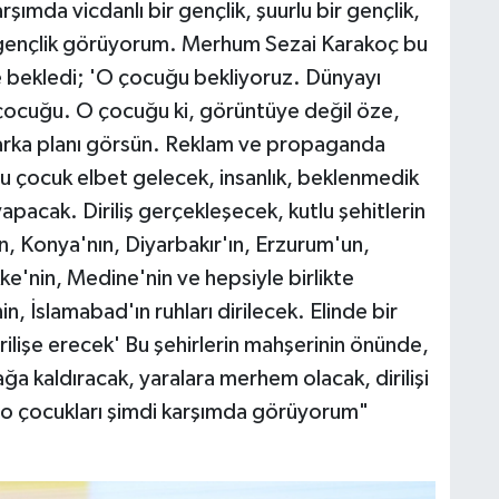
ımda vicdanlı bir gençlik, şuurlu bir gençlik,
bi gençlik görüyorum. Merhum Sezai Karakoç bu
erle bekledi; 'O çocuğu bekliyoruz. Dünyayı
 çocuğu. O çocuğu ki, görüntüye değil öze,
, arka planı görsün. Reklam ve propaganda
 Bu çocuk elbet gelecek, insanlık, beklenmedik
yapacak. Diriliş gerçekleşecek, kutlu şehitlerin
un, Konya'nın, Diyarbakır'ın, Erzurum'un,
e'nin, Medine'nin ve hepsiyle birlikte
n, İslamabad'ın ruhları dirilecek. Elinde bir
rilişe erecek' Bu şehirlerin mahşerinin önünde,
ğa kaldıracak, yaralara merhem olacak, dirilişi
k o çocukları şimdi karşımda görüyorum"