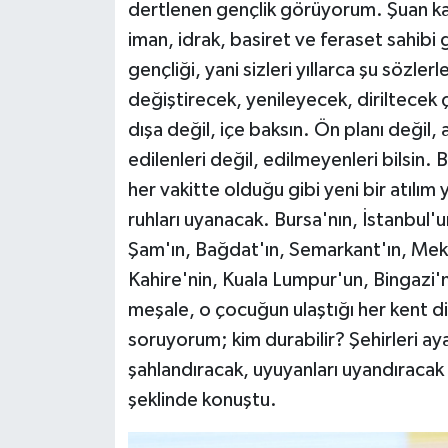
dertlenen gençlik görüyorum. Şuan karş
iman, idrak, basiret ve feraset sahi
gençliği, yani sizleri yıllarca şu sözl
değiştirecek, yenileyecek, diriltecek
dışa değil, içe baksın. Ön planı değil
edilenleri değil, edilmeyenleri bilsin.
her vakitte olduğu gibi yeni bir atılım 
ruhları uyanacak. Bursa'nın, İstanbul'
Şam'ın, Bağdat'ın, Semarkant'ın, Mekk
Kahire'nin, Kuala Lumpur'un, Bingazi'ni
meşale, o çocuğun ulaştığı her kent di
soruyorum; kim durabilir? Şehirleri aya
şahlandıracak, uyuyanları uyandıraca
şeklinde konuştu.