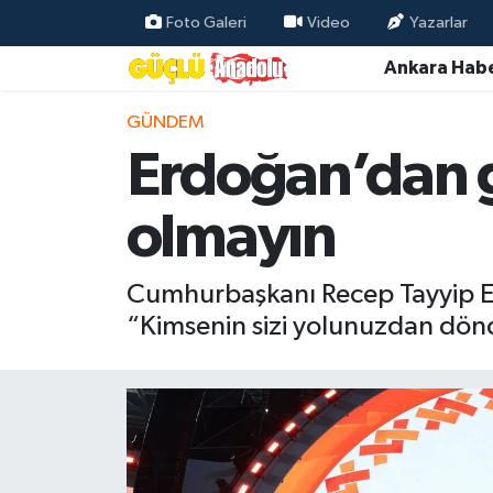
Foto Galeri
Video
Yazarlar
Ankara Habe
Özel Haber
GÜNDEM
Ankara Haberleri
Erdoğan’dan g
Resmi İlanlar
olmayın
Ekonomi
Cumhurbaşkanı Recep Tayyip Er
Gündem
“Kimsenin sizi yolunuzdan dönd
Asayiş
Dünya
Magazin