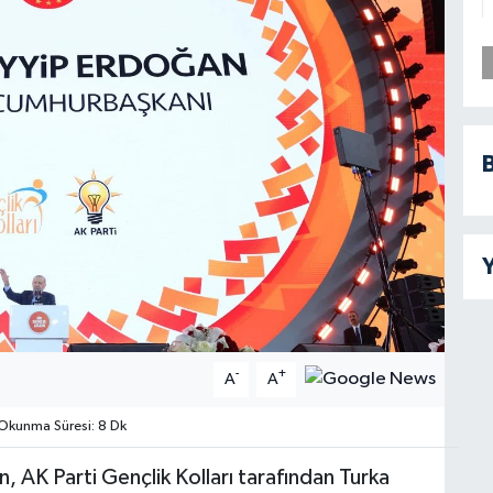
B
Y
-
+
A
A
kunma Süresi: 8 Dk
AK Parti Gençlik Kolları tarafından Turka