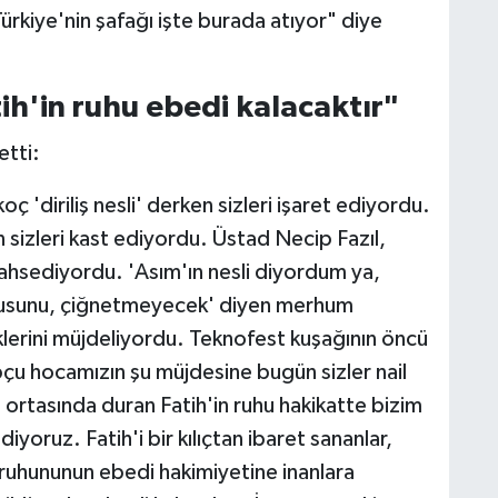
rkiye'nin şafağı işte burada atıyor" diye
ih'in ruhu ebedi kalacaktır"
tti:
ç 'diriliş nesli' derken sizleri işaret ediyordu.
 sizleri kast ediyordu. Üstad Necip Fazıl,
ahsediyordu. 'Asım'ın nesli diyordum ya,
musunu, çiğnetmeyecek' diyen merhum
lerini müjdeliyordu. Teknofest kuşağının öncü
pçu hocamızın şu müjdesine bugün sizler nail
 ortasında duran Fatih'in ruhu hakikatte bizim
ruz. Fatih'i bir kılıçtan ibaret sananlar,
n ruhununun ebedi hakimiyetine inanlara