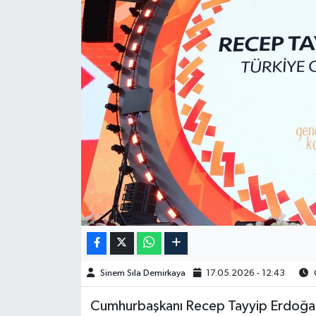
Spor
Burç Yorumları
Çocuk
Eğitim
Hava Durumu
Kadın
Kim kimdir?
Sinem Sıla Demirkaya
17.05.2026 - 12:43
O
Kültür Sanat
Cumhurbaşkanı Recep Tayyip Erdoğan, 
Sağlık