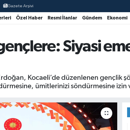
Gazete Arşivi
rleri
Özel Haber
Resmi İlanlar
Gündem
Ekonomi
ençlere: Siyasi eme
doğan, Kocaeli’de düzenlenen gençlik şö
ürmesine, ümitlerinizi söndürmesine izin 