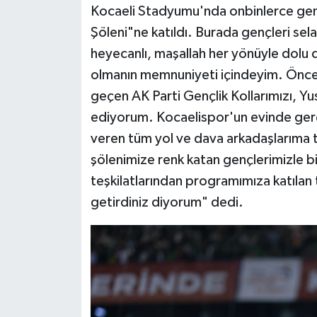
Kocaeli Stadyumu'nda onbinlerce genci
Şöleni"ne katıldı. Burada gençleri se
Siyaset
heyecanlı, maşallah her yönüyle dolu d
Teknoloji
olmanın memnuniyeti içindeyim. Önce
geçen AK Parti Gençlik Kollarımızı, Yus
Televizyon
ediyorum. Kocaelispor'un evinde gerç
veren tüm yol ve dava arkadaşlarıma 
Yaşam-Çevre
şölenimize renk katan gençlerimizle bi
teşkilatlarından programımıza katılan 
getirdiniz diyorum" dedi.