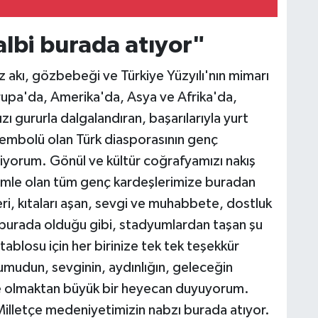
albi burada atıyor"
üz akı, gözbebeği ve Türkiye Yüzyılı'nın mimarı
upa'da, Amerika'da, Asya ve Afrika'da,
 gururla dalgalandıran, başarılarıyla yurt
k sembolü olan Türk diasporasının genç
yorum. Gönül ve kültür coğrafyamızı nakış
izimle olan tüm genç kardeşlerimize buradan
leri, kıtaları aşan, sevgi ve muhabbete, dostluk
 burada olduğu gibi, stadyumlardan taşan şu
tablosu için her birinize tek tek teşekkür
udun, sevginin, aydınlığın, geleceğin
kte olmaktan büyük bir heyecan duyuyorum.
 Milletçe medeniyetimizin nabzı burada atıyor.