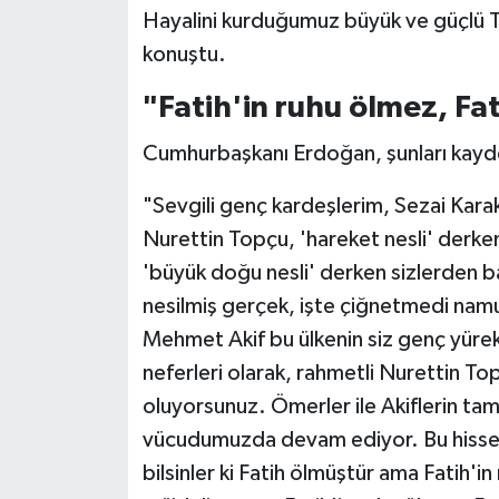
Hayalini kurduğumuz büyük ve güçlü Tü
konuştu.
"Fatih'in ruhu ölmez, Fat
Cumhurbaşkanı Erdoğan, şunları kayde
"Sevgili genç kardeşlerim, Sezai Karako
Nurettin Topçu, 'hareket nesli' derken
'büyük doğu nesli' derken sizlerden b
nesilmiş gerçek, işte çiğnetmedi na
Mehmet Akif bu ülkenin siz genç yürek
neferleri olarak, rahmetli Nurettin To
oluyorsunuz. Ömerler ile Akiflerin tam
vücudumuzda devam ediyor. Bu hissediyo
bilsinler ki Fatih ölmüştür ama Fatih'i