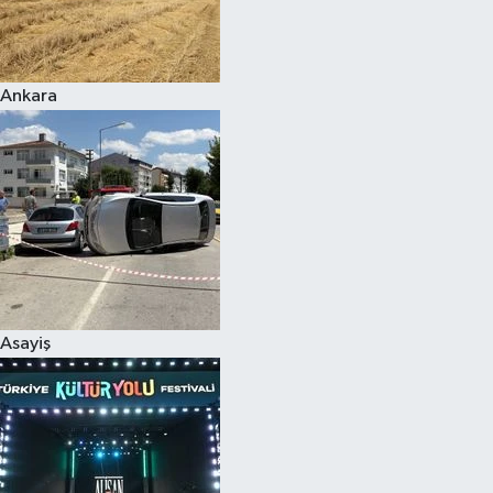
Siyaset
Ankara
Teknoloji
Televizyon
Yaşam-Çevre
Asayiş