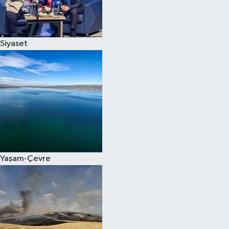
Spor
Siyaset
Burç Yorumları
Çocuk
Eğitim
Hava Durumu
Kadın
Yaşam-Çevre
Kim kimdir?
Kültür Sanat
Sağlık