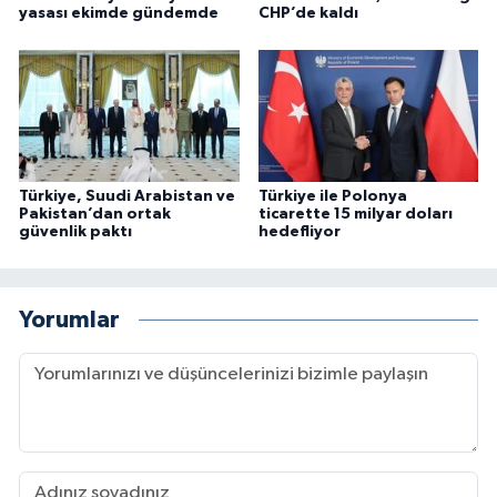
yasası ekimde gündemde
CHP’de kaldı
Türkiye, Suudi Arabistan ve
Türkiye ile Polonya
Pakistan’dan ortak
ticarette 15 milyar doları
güvenlik paktı
hedefliyor
Yorumlar