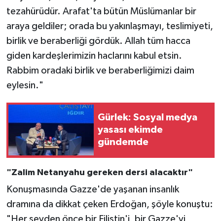
tezahürüdür. Arafat'ta bütün Müslümanlar bir
araya geldiler; orada bu yakınlaşmayı, teslimiyeti,
birlik ve beraberliği gördük. Allah tüm hacca
giden kardeşlerimizin haclarını kabul etsin.
Rabbim oradaki birlik ve beraberliğimizi daim
eylesin."
Gürlek: Sosyal medya
yasası ekimde
gündemde
"Zalim Netanyahu gereken dersi alacaktır"
Konuşmasında Gazze'de yaşanan insanlık
dramına da dikkat çeken Erdoğan, şöyle konuştu:
"Her şeyden önce bir Filistin'i, bir Gazze'yi