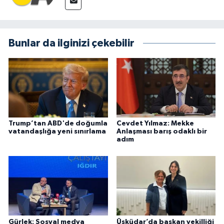
Bunlar da ilginizi çekebilir
Trump’tan ABD'de doğumla
Cevdet Yılmaz: Mekke
vatandaşlığa yeni sınırlama
Anlaşması barış odaklı bir
adım
Gürlek: Sosyal medya
Üsküdar’da başkan vekilliği