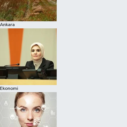
Siyaset
Ankara
Teknoloji
Televizyon
Yaşam-Çevre
Ekonomi