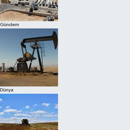
Spor
Gündem
Burç Yorumları
Çocuk
Eğitim
Hava Durumu
Kadın
Dünya
Kim kimdir?
Kültür Sanat
Sağlık