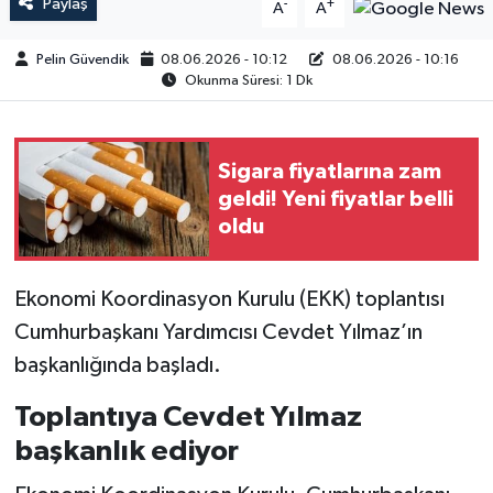
Paylaş
-
+
A
A
Pelin Güvendik
08.06.2026 - 10:12
08.06.2026 - 10:16
Okunma Süresi: 1 Dk
Sigara fiyatlarına zam
geldi! Yeni fiyatlar belli
oldu
Ekonomi Koordinasyon Kurulu (EKK) toplantısı
Cumhurbaşkanı Yardımcısı Cevdet Yılmaz’ın
başkanlığında başladı.
Toplantıya Cevdet Yılmaz
başkanlık ediyor