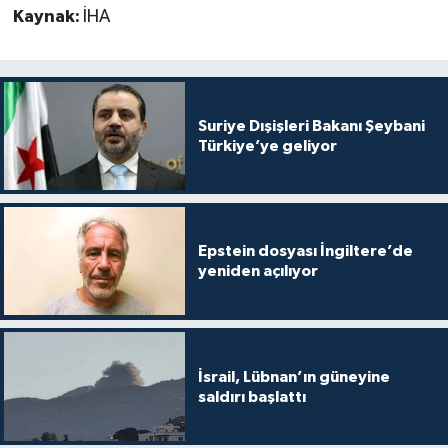
Kaynak:
İHA
Suriye Dışişleri Bakanı Şeybani
Türkiye’ye geliyor
Epstein dosyası İngiltere’de
yeniden açılıyor
İsrail, Lübnan’ın güneyine
saldırı başlattı