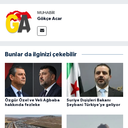
MUHABIR
Gökçe Acar
Bunlar da ilginizi çekebilir
Özgür Özel ve Veli Ağbaba
Suriye Dışişleri Bakanı
hakkında fezleke
Şeybani Türkiye’ye geliyor