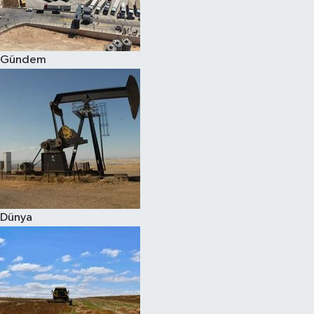
Spor
Gündem
Burç Yorumları
Çocuk
Eğitim
Hava Durumu
Kadın
Dünya
Kim kimdir?
Kültür Sanat
Sağlık