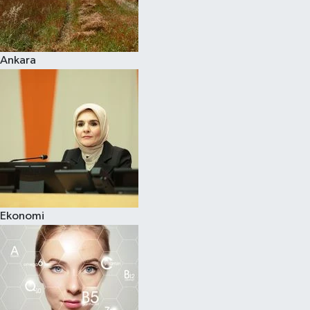
Siyaset
Ankara
Teknoloji
Televizyon
Yaşam-Çevre
Ekonomi