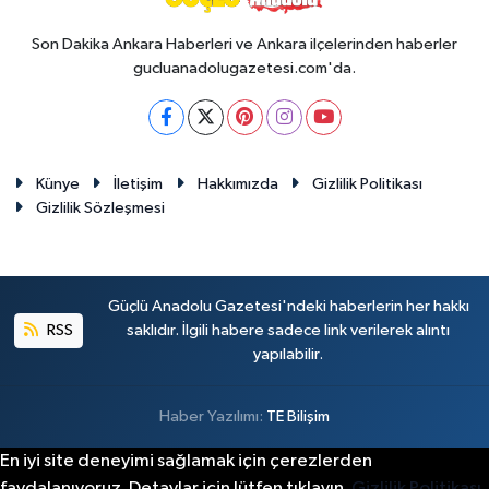
Son Dakika Ankara Haberleri ve Ankara ilçelerinden haberler
gucluanadolugazetesi.com'da.
Künye
İletişim
Hakkımızda
Gizlilik Politikası
Gizlilik Sözleşmesi
Güçlü Anadolu Gazetesi'ndeki haberlerin her hakkı
RSS
saklıdır. İlgili habere sadece link verilerek alıntı
yapılabilir.
Haber Yazılımı:
TE Bilişim
En iyi site deneyimi sağlamak için çerezlerden
faydalanıyoruz. Detaylar için lütfen tıklayın.
Gizlilik Politikası