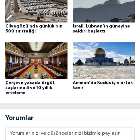
Cilvegözü’nde günlük bin
İsrail, Lübnan’ın güneyine
500 tır trafiği
saldırı başlattı
Çerçeve yasada örgüt
Amman’da Kudüs için ortak
suçlarına 5 ve 10 yıllık
tavır
erteleme
Yorumlar