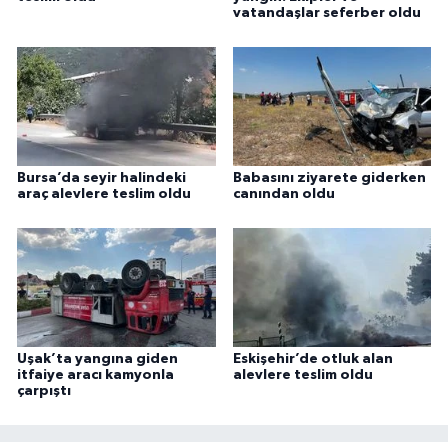
vatandaşlar seferber oldu
Bursa’da seyir halindeki
Babasını ziyarete giderken
araç alevlere teslim oldu
canından oldu
Uşak’ta yangına giden
Eskişehir’de otluk alan
itfaiye aracı kamyonla
alevlere teslim oldu
çarpıştı