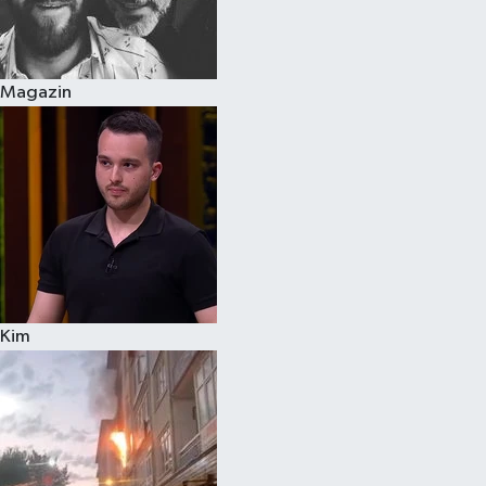
Spor
Magazin
Burç Yorumları
Çocuk
Eğitim
Hava Durumu
Kadın
Kim
Kim kimdir?
Kültür Sanat
Sağlık