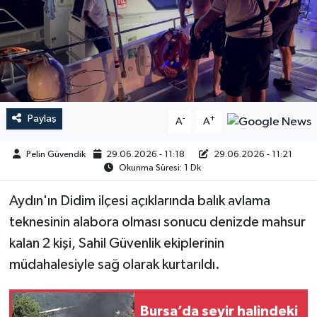
Paylaş
-
+
A
A
Pelin Güvendik
29.06.2026 - 11:18
29.06.2026 - 11:21
Okunma Süresi: 1 Dk
Aydın'ın Didim ilçesi açıklarında balık avlama
teknesinin alabora olması sonucu denizde mahsur
kalan 2 kişi, Sahil Güvenlik ekiplerinin
müdahalesiyle sağ olarak kurtarıldı.
Bursa’da seyir halindeki