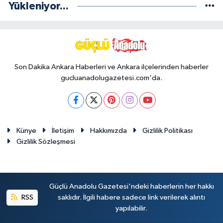
Yükleniyor...
Son Dakika Ankara Haberleri ve Ankara ilçelerinden haberler
gucluanadolugazetesi.com'da.
Künye
İletişim
Hakkımızda
Gizlilik Politikası
Gizlilik Sözleşmesi
Güçlü Anadolu Gazetesi'ndeki haberlerin her hakkı
RSS
saklıdır. İlgili habere sadece link verilerek alıntı
yapılabilir.