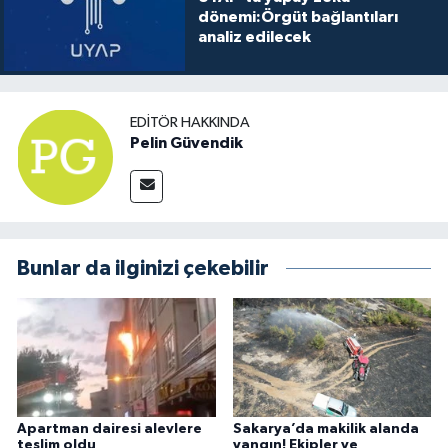
dönemi:Örgüt bağlantıları
analiz edilecek
EDITÖR HAKKINDA
Pelin Güvendik
Bunlar da ilginizi çekebilir
Apartman dairesi alevlere
Sakarya’da makilik alanda
teslim oldu
yangın! Ekipler ve