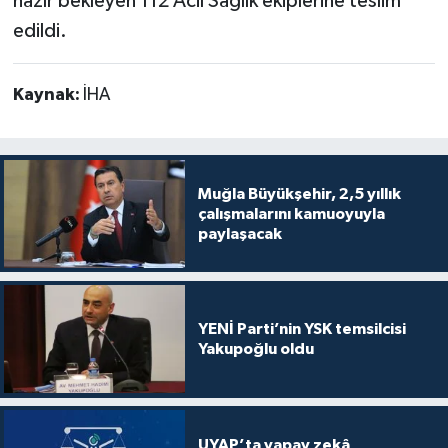
hazır bekleyen 112 Acil Sağlık ekiplerine teslim
edildi.
Kaynak:
İHA
Muğla Büyükşehir, 2,5 yıllık
çalışmalarını kamuoyuyla
paylaşacak
YENİ Parti’nin YSK temsilcisi
Yakupoğlu oldu
UYAP’ta yapay zekâ