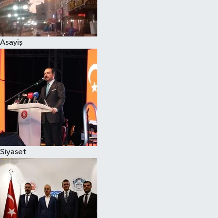
Siyaset
Asayiş
Teknoloji
Televizyon
Yaşam-Çevre
Siyaset