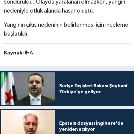
söndürüldü. Olayda yaralanan olmazken, yangın
nedeniyle otluk alanda hasar oluştu.
Yangının çıkış nedeninin belirlenmesi için inceleme
başlatıldı.
Kaynak:
İHA
Suriye Dışişleri Bakanı Şeybani
Türkiye’ye geliyor
Epstein dosyası İngiltere’de
yeniden açılıyor