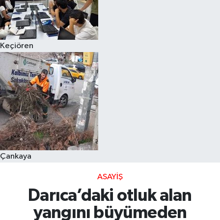
Keçiören
Çankaya
ASAYIŞ
Darıca’daki otluk alan
yangını büyümeden