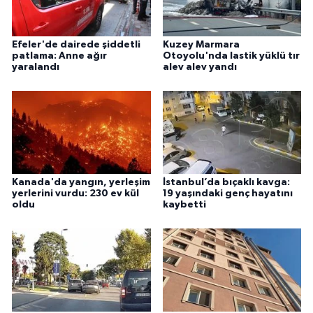
Efeler'de dairede şiddetli
Kuzey Marmara
patlama: Anne ağır
Otoyolu'nda lastik yüklü tır
yaralandı
alev alev yandı
Kanada'da yangın, yerleşim
İstanbul’da bıçaklı kavga:
yerlerini vurdu: 230 ev kül
19 yaşındaki genç hayatını
oldu
kaybetti