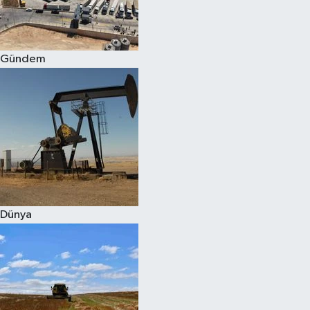
Spor
Gündem
Burç Yorumları
Çocuk
Eğitim
Hava Durumu
Kadın
Dünya
Kim kimdir?
Kültür Sanat
Sağlık