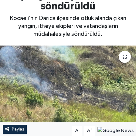
söndürüldü
Kocaeli’nin Darıca ilçesinde otluk alanda çıkan
yangın, itfaiye ekipleri ve vatandaşların
müdahalesiyle söndürüldü.
Paylaş
-
+
A
A