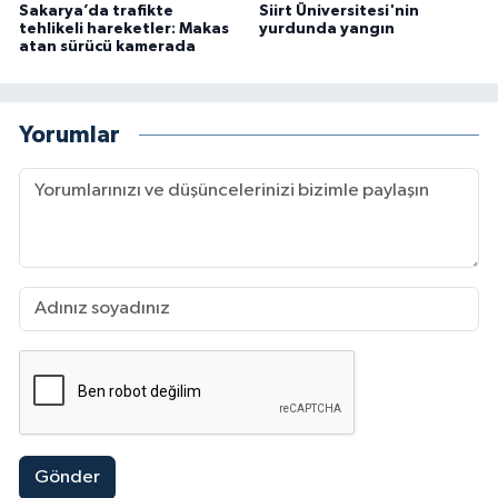
Sakarya’da trafikte
Siirt Üniversitesi'nin
tehlikeli hareketler: Makas
yurdunda yangın
atan sürücü kamerada
Yorumlar
Gönder