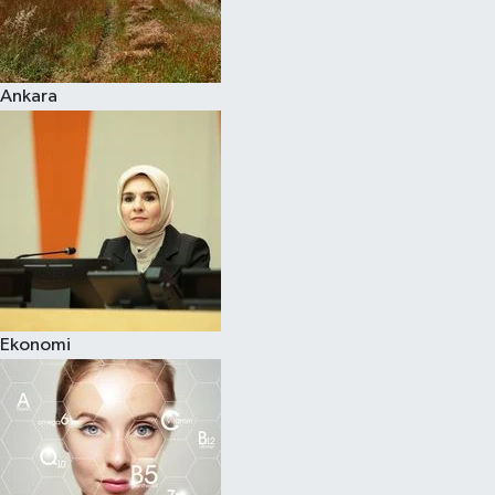
Siyaset
Ankara
Teknoloji
Televizyon
Yaşam-Çevre
Ekonomi