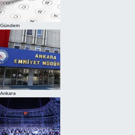
Spor
Gündem
Burç Yorumları
Çocuk
Eğitim
Hava Durumu
Kadın
Ankara
Kim kimdir?
Kültür Sanat
Sağlık