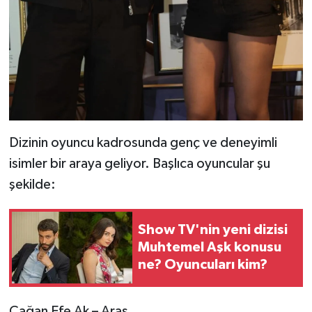
Dizinin oyuncu kadrosunda genç ve deneyimli
isimler bir araya geliyor. Başlıca oyuncular şu
şekilde:
Show TV'nin yeni dizisi
Muhtemel Aşk konusu
ne? Oyuncuları kim?
Çağan Efe Ak – Aras