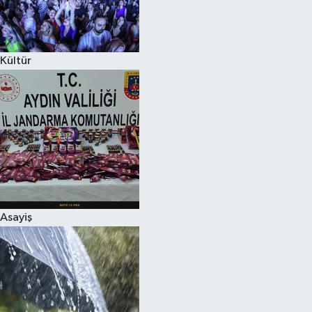
Siyaset
Kültür
Teknoloji
Televizyon
Yaşam-Çevre
Asayiş