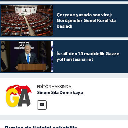
Çerçeve yasada son viraj:
Görüşmeler Genel Kurul'da
başladı
İsrail’den 15 maddelik Gazze
yol haritasına ret
EDITÖR HAKKINDA
Sinem Sıla Demirkaya