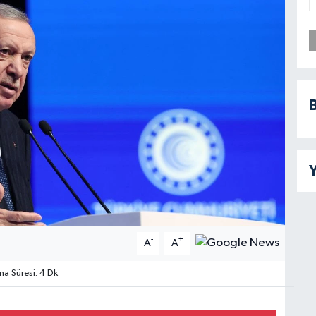
B
Y
-
+
A
A
 Süresi: 4 Dk