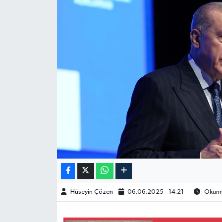
Spor
Burç Yorumları
Çocuk
Eğitim
Hava Durumu
Kadın
Kim kimdir?
Hüseyin Çözen
06.06.2025 - 14:21
Okunma
Kültür Sanat
Sağlık