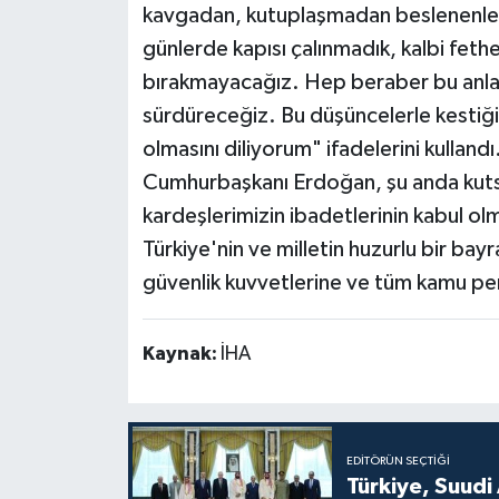
kavgadan, kutuplaşmadan beslenenle
günlerde kapısı çalınmadık, kalbi fethe
bırakmayacağız. Hep beraber bu anlay
sürdüreceğiz. Bu düşüncelerle kestiği
olmasını diliyorum" ifadelerini kullandı
Cumhurbaşkanı Erdoğan, şu anda kutsal
kardeşlerimizin ibadetlerinin kabul ol
Türkiye'nin ve milletin huzurlu bir ba
güvenlik kuvvetlerine ve tüm kamu per
Kaynak:
İHA
EDITÖRÜN SEÇTIĞI
Türkiye, Suudi