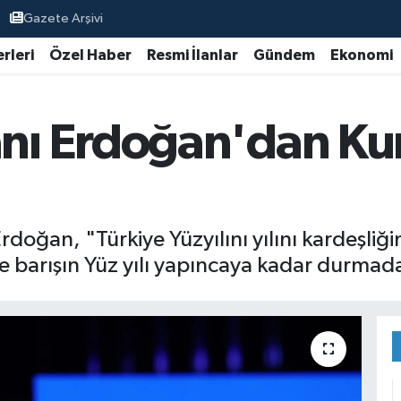
Gazete Arşivi
rleri
Özel Haber
Resmi İlanlar
Gündem
Ekonomi
ı Erdoğan'dan Ku
oğan, "Türkiye Yüzyılını yılını kardeşliği
barışın Yüz yılı yapıncaya kadar durmada