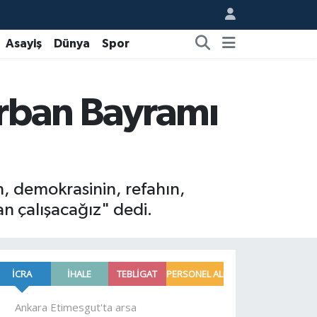
Asayiş
Dünya
Spor
rban Bayramı
n, demokrasinin, refahın,
n çalışacağız" dedi.