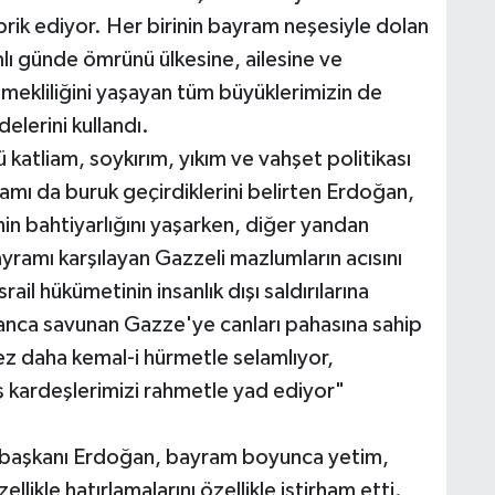
rik ediyor. Her birinin bayram neşesiyle dolan
ı günde ömrünü ülkesine, ailesine ve
mekliliğini yaşayan tüm büyüklerimizin de
elerini kullandı.
 katliam, soykırım, yıkım ve vahşet politikası
mı da buruk geçirdiklerini belirten Erdoğan,
n bahtiyarlığını yaşarken, diğer yandan
yramı karşılayan Gazzeli mazlumların acısını
ail hükümetinin insanlık dışı saldırılarına
nca savunan Gazze'ye canları pahasına sahip
 kez daha kemal-i hürmetle selamlıyor,
ş kardeşlerimizi rahmetle yad ediyor"
urbaşkanı Erdoğan, bayram boyunca yetim,
ikle hatırlamalarını özellikle istirham etti.