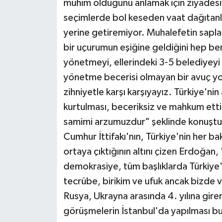
mühim olduğunu anlamak için ziyadesiyl
seçimlerde bol keseden vaat dağıtanla
yerine getiremiyor. Muhalefetin saplan
bir uçurumun eşiğine geldiğini hep ber
yönetmeyi, ellerindeki 3-5 belediyeyi 
yönetme becerisi olmayan bir avuç yols
zihniyetle karşı karşıyayız. Türkiye'ni
kurtulması, beceriksiz ve mahkum etti
samimi arzumuzdur" şeklinde konuştu
Cumhur İttifakı'nın, Türkiye'nin her 
ortaya çıktığının altını çizen Erdoğan,
demokrasiye, tüm başlıklarda Türkiye'y
tecrübe, birikim ve ufuk ancak bizde va
Rusya, Ukrayna arasında 4. yılına gire
görüşmelerin İstanbul'da yapılması bu