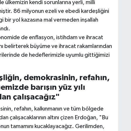
 ülkemizin kendi sorunlarına yerli, milli
iştir. 86 milyonun ezeli ve ebedi kardeşliğini
gi bir yol kazasına mal vermeden inşallah
andı.
konomide de enflasyon, istihdam ve ihracat
ını belirterek büyüme ve ihracat rakamlarından
rilerinde de hedeflerimizle uyumlu gittiğimizi
şliğin, demokrasinin, refahın,
mizde barışın yüz yılı
an çalışacağız"
asinin, refahın, kalkınmanın ve tüm bölgede
an çalışacaklarının altını çizen Erdoğan, "Bu
onun tamamını kucaklayacağız. Gerilimden,