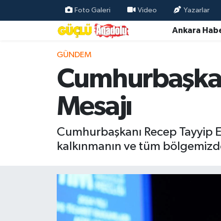
Foto Galeri
Video
Yazarlar
Ankara Habe
Özel Haber
GÜNDEM
Ankara Haberleri
Cumhurbaşkan
Resmi İlanlar
Mesajı
Ekonomi
Cumhurbaşkanı Recep Tayyip Erd
Gündem
kalkınmanın ve tüm bölgemizde 
Asayiş
Dünya
Magazin