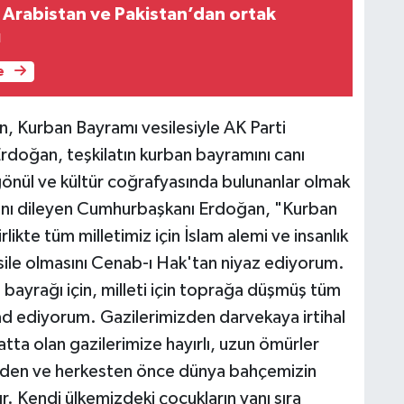
i Arabistan ve Pakistan’dan ortak
ı
e
 Kurban Bayramı vesilesiyle AK Parti
Erdoğan, teşkilatın kurban bayramını canı
önül ve kültür coğrafyasında bulunanlar olmak
sını dileyen Cumhurbaşkanı Erdoğan, "Kurban
rlikte tüm milletimiz için İslam alemi ve insanlık
sile olmasını Cenab-ı Hak'tan niyaz ediyorum.
bayrağı için, milleti için toprağa düşmüş tüm
yad ediyorum. Gazilerimizden darvekaya irtihal
atta olan gazilerimize hayırlı, uzun ömürler
yden ve herkesten önce dünya bahçemizin
r. Kendi ülkemizdeki çocukların yanı sıra