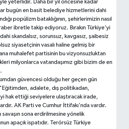
e yeterlidir. Daha bir yıl öncesine kadar
r bugün en basit belediye hizmetlerini dahi
dığı popülizm bataklığının, şehirlerimizin nasıl
aber ibretle takip ediyoruz. Bırakın Türkiye'yi
dahi skandalsız, sorunsuz, kavgasız, şaibesiz
uz siyasetçinin vasalı haline gelmiş bir
n ana muhalefet partisinin bu vizyonsuzluktan
kleri milyonlarca vatandaşımız gibi bizim de en
.
bakımdan güvencesi olduğu her geçen gün
 "Eğitimden, adalete, dış politikadan,
i hak ettiği seviyelere ulaştıracak irade,
rdır. AK Parti ve Cumhur İttifakı'nda vardır.
n savaşın sona erdirilmesine yönelik
nun apaçık ispatıdır. Terörsüz Türkiye