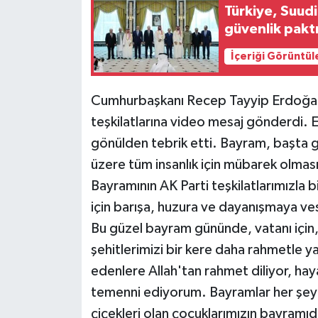
Türkiye, Suud
güvenlik pakt
Siyaset
İçeriği Görüntül
Teknoloji
Cumhurbaşkanı Recep Tayyip Erdoğan,
Televizyon
teşkilatlarına video mesaj gönderdi. 
Yaşam-Çevre
gönülden tebrik etti. Bayram, başta g
üzere tüm insanlık için mübarek olma
Bayramının AK Parti teşkilatlarımızla bi
için barışa, huzura ve dayanışmaya ve
Bu güzel bayram gününde, vatanı için, 
şehitlerimizi bir kere daha rahmetle 
edenlere Allah'tan rahmet diliyor, hay
temenni ediyorum. Bayramlar her şe
çiçekleri olan çocuklarımızın bayramıdı