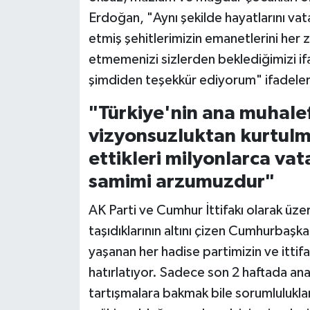
Erdoğan, "Aynı şekilde hayatlarını vat
etmiş şehitlerimizin emanetlerini her
etmemenizi sizlerden beklediğimizi ifa
şimdiden teşekkür ediyorum" ifadelerin
"Türkiye'nin ana muhalef
vizyonsuzluktan kurtulm
ettikleri milyonlarca va
samimi arzumuzdur"
AK Parti ve Cumhur İttifakı olarak üz
taşıdıklarının altını çizen Cumhurba
yaşanan her hadise partimizin ve ittif
hatırlatıyor. Sadece son 2 haftada a
tartışmalara bakmak bile sorumluluklar