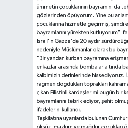
ümmetin çocuklarının bayramını da teb
gözlerinden öpüyorum. Yine bu anlaml
çocuklarına hizmetle geçirmiş, şimdi e
bayramlarını yürekten kutluyorum" ifad
İsrail'in Gazze'de 20 aydır sürdürdüğü
nedeniyle Müslümanlar olarak bu bayra
"Bir yandan kurban bayramına erişmeni
enkazlar arasında bombalar altında ba
kalbimizin derinlerinde hissediyoruz. İsr
rağmen doğdukları toprakları kahrama
çıkan Filistinli kardeşlerimi bugün bir
bayramlarını tebrik ediyor, şehit olmu
ifadelerini kullandı.
Teşkilatına uyarılarda bulunan Cumh
öksüz, mazlum ve mağdur çocukları özell