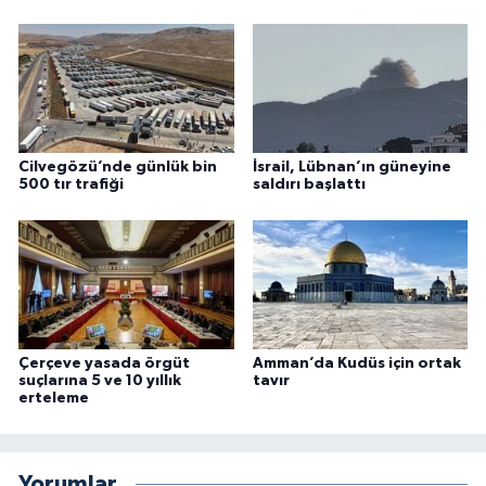
Cilvegözü’nde günlük bin
İsrail, Lübnan’ın güneyine
500 tır trafiği
saldırı başlattı
Çerçeve yasada örgüt
Amman’da Kudüs için ortak
suçlarına 5 ve 10 yıllık
tavır
erteleme
Yorumlar