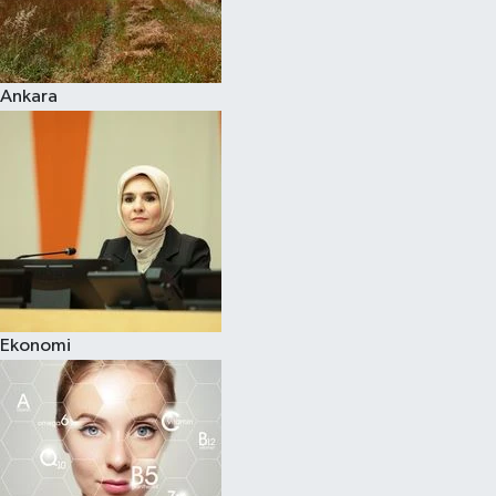
Siyaset
Ankara
Teknoloji
Televizyon
Yaşam-Çevre
Ekonomi