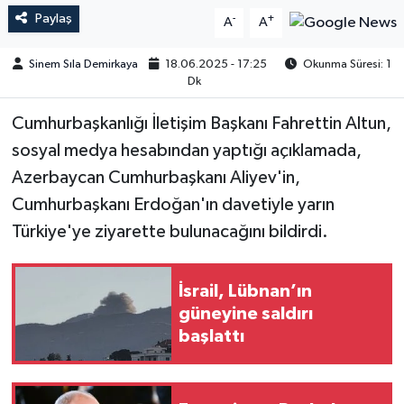
Paylaş
-
+
A
A
Sinem Sıla Demirkaya
18.06.2025 - 17:25
Okunma Süresi: 1
Dk
Cumhurbaşkanlığı İletişim Başkanı Fahrettin Altun,
sosyal medya hesabından yaptığı açıklamada,
Azerbaycan Cumhurbaşkanı Aliyev'in,
Cumhurbaşkanı Erdoğan'ın davetiyle yarın
Türkiye'ye ziyarette bulunacağını bildirdi.
İsrail, Lübnan’ın
güneyine saldırı
başlattı