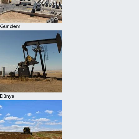
Spor
Gündem
Burç Yorumları
Çocuk
Eğitim
Hava Durumu
Kadın
Dünya
Kim kimdir?
Kültür Sanat
Sağlık