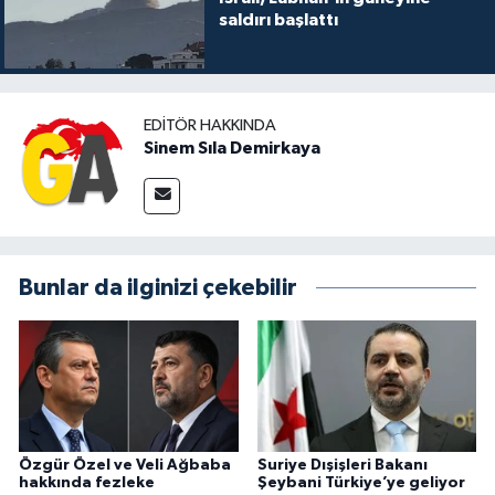
saldırı başlattı
EDITÖR HAKKINDA
Sinem Sıla Demirkaya
Bunlar da ilginizi çekebilir
Özgür Özel ve Veli Ağbaba
Suriye Dışişleri Bakanı
hakkında fezleke
Şeybani Türkiye’ye geliyor