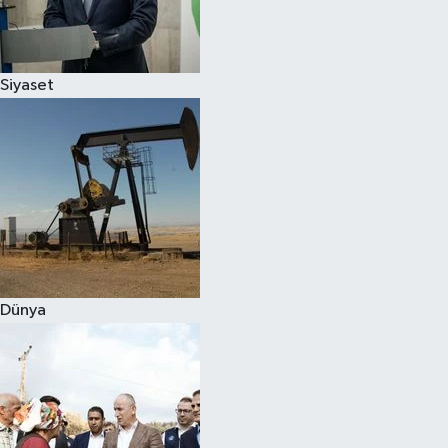
Spor
Siyaset
Burç Yorumları
Çocuk
Eğitim
Hava Durumu
Kadın
Dünya
Kim kimdir?
Kültür Sanat
Sağlık