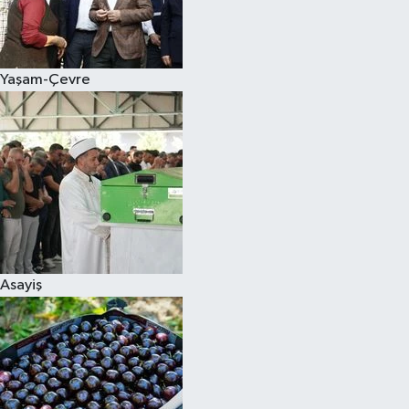
Siyaset
Yaşam-Çevre
Teknoloji
Televizyon
Yaşam-Çevre
Asayiş