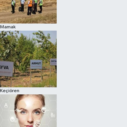
Mamak
Keçiören