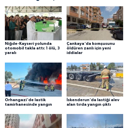
Niğde-Kayseri yolunda
Çankaya'da komşusunu
otomobil takla attı: 1 ölü, 3
öldüren zanlı için yeni
yaralı
iddialar
Orhangazi'de lastik
İskenderun'da lastiği alev
tamirhanesinde yangın
alan tırda yangın çıktı