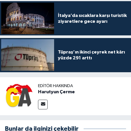
İtalya’da sıcaklara karşı turistik
ziyaretlere gece ayarı
Tüpraş’ın ikinci çeyrek net kârı
yüzde 291 arttı
EDITÖR HAKKINDA
Harutyun Çerme
Bunlar da ilginizi çekebilir