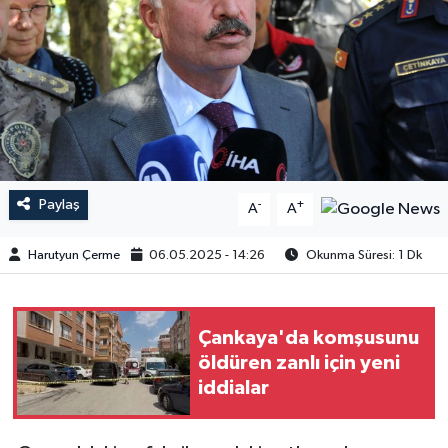
Paylaş
-
+
A
A
Harutyun Çerme
06.05.2025 - 14:26
Okunma Süresi: 1 Dk
Çankaya'da komşusunu
öldüren zanlı için yeni
iddialar