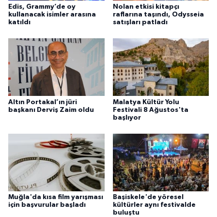
Edis, Grammy’de oy
Nolan etkisi kitapçı
kullanacak isimler arasına
raflarına taşındı, Odysseia
katıldı
satışları patladı
Altın Portakal’ın jüri
Malatya Kültür Yolu
başkanı Derviş Zaim oldu
Festivali 8 Ağustos'ta
başlıyor
Muğla'da kısa film yarışması
Başiskele'de yöresel
için başvurular başladı
kültürler aynı festivalde
buluştu