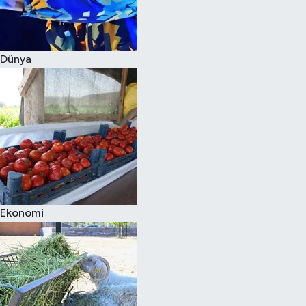
Siyaset
Dünya
Teknoloji
Televizyon
Yaşam-Çevre
Ekonomi