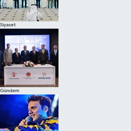
Spor
Siyaset
Burç Yorumları
Çocuk
Eğitim
Hava Durumu
Kadın
Gündem
Kim kimdir?
Kültür Sanat
Sağlık