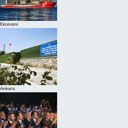
Spor
Ekonomi
Burç Yorumları
Çocuk
Eğitim
Hava Durumu
Kadın
Ankara
Kim kimdir?
Kültür Sanat
Sağlık