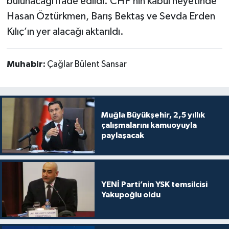
bulunacağı ifade edildi. CHP’nin kabul heyetinde
Hasan Öztürkmen, Barış Bektaş ve Sevda Erden
Kılıç’ın yer alacağı aktarıldı.
Muhabir:
Çağlar Bülent Sansar
Muğla Büyükşehir, 2,5 yıllık
çalışmalarını kamuoyuyla
paylaşacak
YENİ Parti’nin YSK temsilcisi
Yakupoğlu oldu