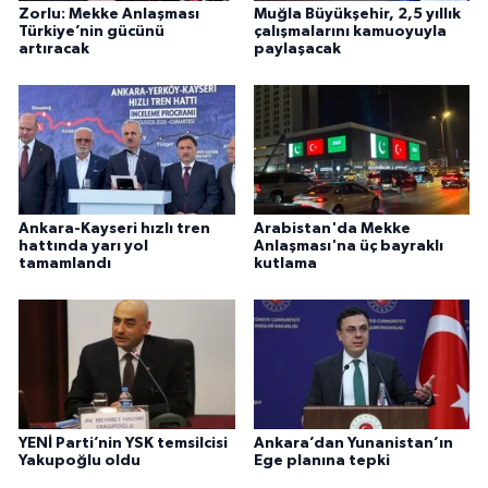
Zorlu: Mekke Anlaşması
Muğla Büyükşehir, 2,5 yıllık
Türkiye’nin gücünü
çalışmalarını kamuoyuyla
artıracak
paylaşacak
Ankara-Kayseri hızlı tren
Arabistan'da Mekke
hattında yarı yol
Anlaşması'na üç bayraklı
tamamlandı
kutlama
YENİ Parti’nin YSK temsilcisi
Ankara’dan Yunanistan’ın
Yakupoğlu oldu
Ege planına tepki