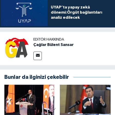
UYAP’ta yapay zekâ
dönemi:Örgüt bağlantıları
analiz edilecek
EDITÖR HAKKINDA
Çağlar Bülent Sansar
Bunlar da ilginizi çekebilir