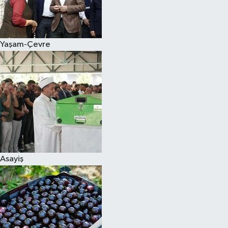
Siyaset
Yaşam-Çevre
Teknoloji
Televizyon
Yaşam-Çevre
Asayiş