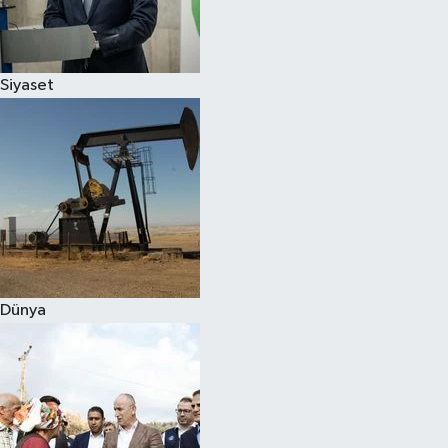
Spor
Siyaset
Burç Yorumları
Çocuk
Eğitim
Hava Durumu
Kadın
Dünya
Kim kimdir?
Kültür Sanat
Sağlık