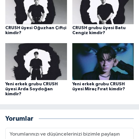
CRUSH üyesi Oğuzhan Çiftçi
CRUSH grubu üyesi Batu
kimdir?
Cengiz kimdir?
Yeni erkek grubu CRUSH
Yeni erkek grubu CRUSH
üyesi Arda Soydoğan
üyesi Miraç Fırat kimdir?
kimdir?
Yorumlar