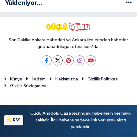
Yükleniyor...
Son Dakika Ankara Haberleri ve Ankara ilçelerinden haberler
gucluanadolugazetesi.com'da.
Künye
İletişim
Hakkımızda
Gizlilik Politikası
Gizlilik Sözleşmesi
Güçlü Anadolu Gazetesi'ndeki haberlerin her hakkı
RSS
saklıdır. İlgili habere sadece link verilerek alıntı
yapılabilir.