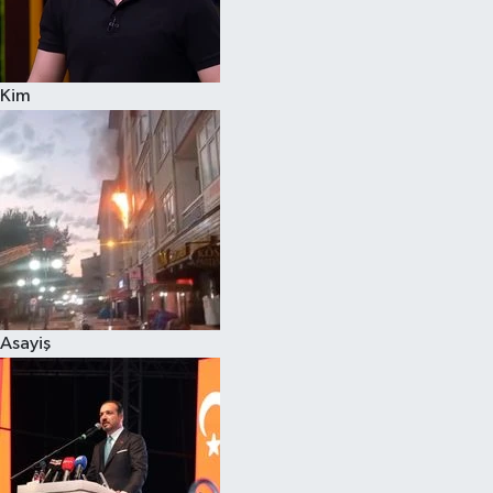
Siyaset
Kim
Teknoloji
Televizyon
Yaşam-Çevre
Asayiş