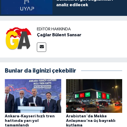
analiz edilecek
EDITÖR HAKKINDA
Çağlar Bülent Sansar
Bunlar da ilginizi çekebilir
Ankara-Kayseri hızlı tren
Arabistan'da Mekke
hattında yarı yol
Anlaşması'na üç bayraklı
tamamlandı
kutlama