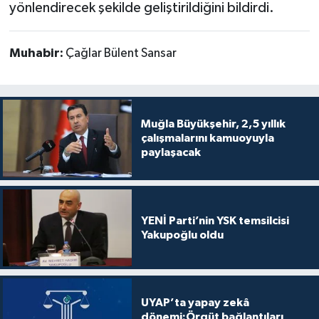
yönlendirecek şekilde geliştirildiğini bildirdi.
Muhabir:
Çağlar Bülent Sansar
Muğla Büyükşehir, 2,5 yıllık
çalışmalarını kamuoyuyla
paylaşacak
YENİ Parti’nin YSK temsilcisi
Yakupoğlu oldu
UYAP’ta yapay zekâ
dönemi:Örgüt bağlantıları