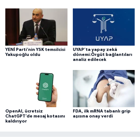
YENİ Parti’nin YSK temsilcisi
UYAP’ta yapay zekâ
Yakupoğlu oldu
dönemi:Örgüt bağlantıları
analiz edilecek
OpenAI, ücretsiz
FDA, ilk mRNA tabanlı grip
ChatGPT’de mesaj kotasını
aşısına onay verdi
kaldırıyor