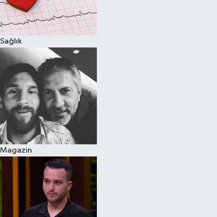
Spor
Sağlık
Burç Yorumları
Çocuk
Eğitim
Hava Durumu
Kadın
Magazin
Kim kimdir?
Kültür Sanat
Sağlık