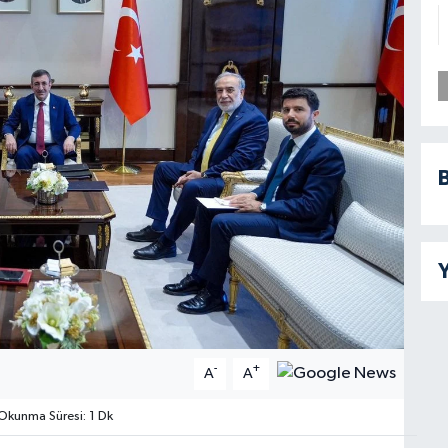
B
Y
-
+
A
A
kunma Süresi: 1 Dk