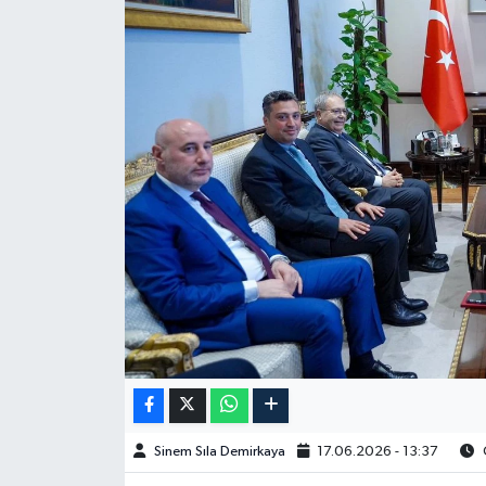
Spor
Burç Yorumları
Çocuk
Eğitim
Hava Durumu
Kadın
Kim kimdir?
Kültür Sanat
Sinem Sıla Demirkaya
17.06.2026 - 13:37
O
Sağlık