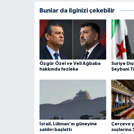
Bunlar da ilginizi çekebilir
Özgür Özel ve Veli Ağbaba
Suriye Dış
hakkında fezleke
Şeybani T
İsrail, Lübnan’ın güneyine
Çerçeve 
saldırı başlattı
suçlarına 5