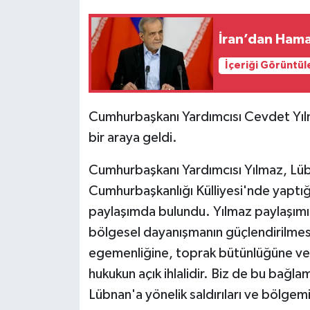
Siyaset
İran’dan Ham
İçeriği Görüntül
Teknoloji
Televizyon
Cumhurbaşkanı Yardımcısı Cevdet Yılma
bir araya geldi.
Yaşam-Çevre
Cumhurbaşkanı Yardımcısı Yılmaz, Lübn
Cumhurbaşkanlığı Külliyesi'nde yaptı
paylaşımda bulundu. Yılmaz paylaşımında
bölgesel dayanışmanın güçlendirilmes
egemenliğine, toprak bütünlüğüne ve bir
hukukun açık ihlalidir. Biz de bu bağla
Lübnan'a yönelik saldırıları ve bölgem