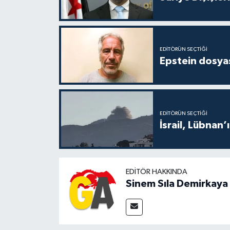
EDITÖRÜN SEÇTIĞI
Epstein dosyas
EDITÖRÜN SEÇTIĞI
İsrail, Lübnan’
EDITÖR HAKKINDA
Sinem Sıla Demirkaya