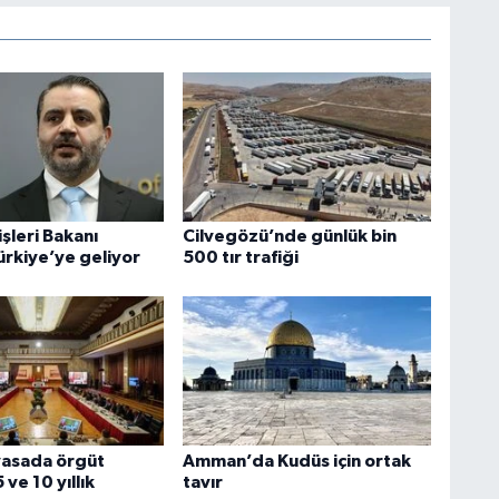
işleri Bakanı
Cilvegözü’nde günlük bin
ürkiye’ye geliyor
500 tır trafiği
yasada örgüt
Amman’da Kudüs için ortak
 ve 10 yıllık
tavır