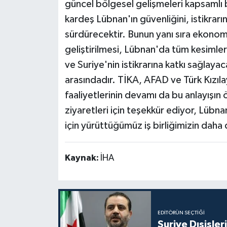
güncel bölgesel gelişmeleri kapsamlı b
kardeş Lübnan'ın güvenliğini, istikrar
sürdürecektir. Bunun yanı sıra ekonomi,
geliştirilmesi, Lübnan'da tüm kesimleri
ve Suriye'nin istikrarına katkı sağlayac
arasındadır. TİKA, AFAD ve Türk Kızılay
faaliyetlerinin devamı da bu anlayışın ö
ziyaretleri için teşekkür ediyor, Lübnan
için yürüttüğümüz iş birliğimizin dah
Kaynak:
İHA
EDITÖRÜN SEÇTIĞI
Suriye Dışişler