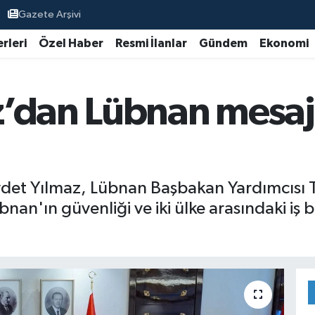
Gazete Arşivi
rleri
Özel Haber
Resmi İlanlar
Gündem
Ekonomi
z’dan Lübnan mesaj
et Yılmaz, Lübnan Başbakan Yardımcısı Ta
bnan'ın güvenliği ve iki ülke arasındaki iş bir