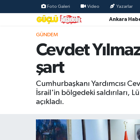
Foto Galeri
Video
Yazarlar
Ankara Habe
Özel Haber
GÜNDEM
Ankara Haberleri
Cevdet Yılma
Resmi İlanlar
şart
Ekonomi
Cumhurbaşkanı Yardımcısı Cevd
Gündem
İsrail'in bölgedeki saldırıları, Lü
açıkladı.
Asayiş
Dünya
Magazin