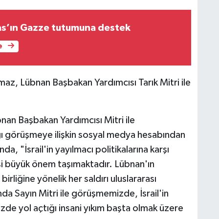
as’ın Gazze tutumuna destek
e
z, Lübnan Başbakan Yardımcısı Tarık Mitri ile
an Başbakan Yardımcısı Mitri ile
ğı görüşmeye ilişkin sosyal medya hesabından
, "İsrail'in yayılmacı politikalarına karşı
i büyük önem taşımaktadır. Lübnan'ın
liğine yönelik her saldırı uluslararası
mda Sayın Mitri ile görüşmemizde, İsrail'in
izde yol açtığı insani yıkım başta olmak üzere