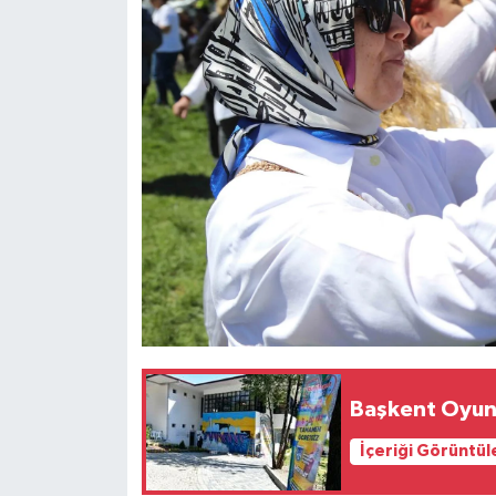
Başkent Oyun 
İçeriği Görüntül