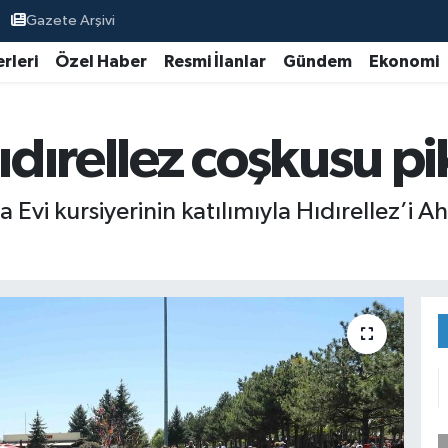
Gazete Arşivi
rleri
Özel Haber
Resmi İlanlar
Gündem
Ekonomi
ırellez coşkusu pi
Evi kursiyerinin katılımıyla Hıdırellez’i A