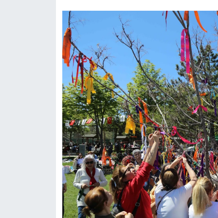
Siyaset
Teknoloji
Televizyon
Yaşam-Çevre