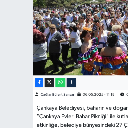
Spor
Burç Yorumları
Çocuk
Eğitim
Hava Durumu
Kadın
Çağlar Bülent Sansar
06.05.2025 - 11:19
O
Kim kimdir?
Çankaya Belediyesi, baharın ve doğanı
Kültür Sanat
"Çankaya Evleri Bahar Pikniği" ile kutl
etkinliğe, belediye bünyesindeki 27 Ça
Sağlık