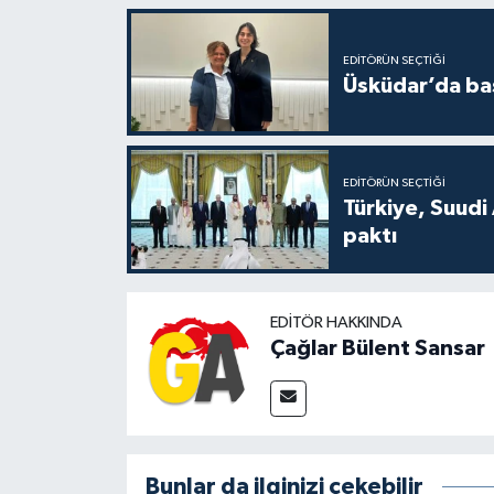
EDITÖRÜN SEÇTIĞI
Üsküdar’da baş
EDITÖRÜN SEÇTIĞI
Türkiye, Suudi
paktı
EDITÖR HAKKINDA
Çağlar Bülent Sansar
Bunlar da ilginizi çekebilir