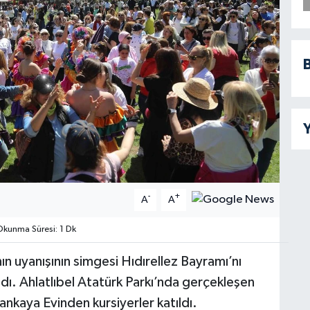
B
Y
-
+
A
A
kunma Süresi: 1 Dk
n uyanışının simgesi Hıdırellez Bayramı’nı
adı. Ahlatlıbel Atatürk Parkı’nda gerçekleşen
nkaya Evinden kursiyerler katıldı.