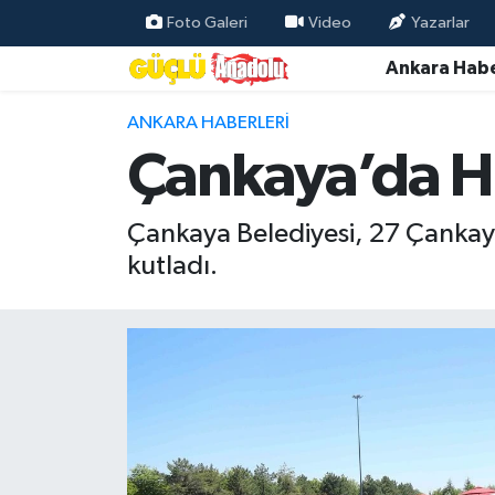
Foto Galeri
Video
Yazarlar
Ankara Habe
Özel Haber
ANKARA HABERLERI
Ankara Haberleri
Çankaya’da Hıd
Resmi İlanlar
Çankaya Belediyesi, 27 Çankaya 
Ekonomi
kutladı.
Gündem
Asayiş
Dünya
Magazin