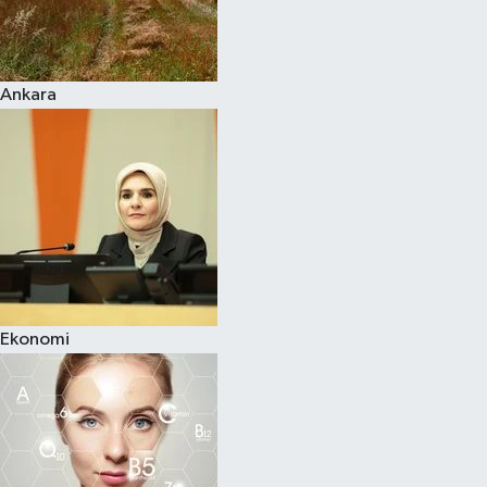
Siyaset
Ankara
Teknoloji
Televizyon
Yaşam-Çevre
Ekonomi