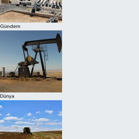
Spor
Gündem
Burç Yorumları
Çocuk
Eğitim
Hava Durumu
Kadın
Dünya
Kim kimdir?
Kültür Sanat
Sağlık