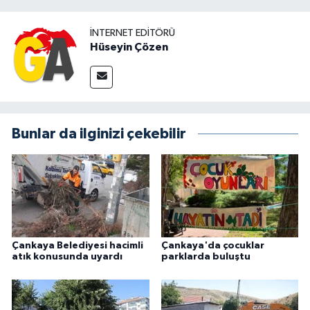
İNTERNET EDITÖRÜ
Hüseyin Çözen
Bunlar da ilginizi çekebilir
Çankaya Belediyesi hacimli
Çankaya'da çocuklar
atık konusunda uyardı
parklarda buluştu