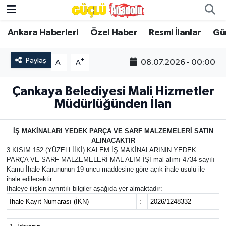
Ankara Haberleri
Özel Haber
Resmi İlanlar
Gü
Özel Haber
Paylaş
-
+
08.07.2026 - 00:00
A
A
Ankara Haberleri
Çankaya Belediyesi Mali Hizmetler
Resmi İlanlar
Müdürlüğünden İlan
Ekonomi
İŞ MAKİNALARI YEDEK PARÇA VE SARF MALZEMELERİ SATIN
ALINACAKTIR
Gündem
3 KISIM 152 (YÜZELLİİKİ) KALEM İŞ MAKİNALARININ YEDEK
PARÇA VE SARF MALZEMELERİ MAL ALIM İŞİ mal alımı 4734 sayılı
Asayiş
Kamu İhale Kanununun 19 uncu maddesine göre açık ihale usulü ile
ihale edilecektir.
İhaleye ilişkin ayrıntılı bilgiler aşağıda yer almaktadır:
Dünya
İhale Kayıt Numarası (İKN)
:
2026/1248332
Magazin