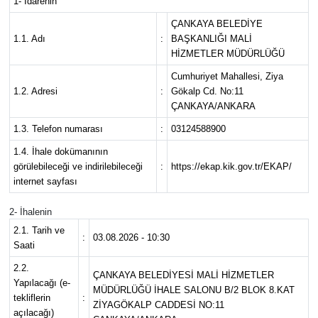
1- İdarenin
ÇANKAYA BELEDİYE
Spor
1.1. Adı
:
BAŞKANLIĞI MALİ
HİZMETLER MÜDÜRLÜĞÜ
Burç Yorumları
Cumhuriyet Mahallesi, Ziya
1.2. Adresi
:
Gökalp Cd. No:11
Çocuk
ÇANKAYA/ANKARA
1.3. Telefon numarası
:
03124588900
Eğitim
1.4. İhale dokümanının
görülebileceği ve indirilebileceği
:
https://ekap.kik.gov.tr/EKAP/
Hava Durumu
internet sayfası
Kadın
2- İhalenin
2.1. Tarih ve
:
03.08.2026 - 10:30
Kim kimdir?
Saati
2.2.
ÇANKAYA BELEDİYESİ MALİ HİZMETLER
Kültür Sanat
Yapılacağı (e-
MÜDÜRLÜĞÜ İHALE SALONU B/2 BLOK 8.KAT
tekliflerin
:
ZİYAGÖKALP CADDESİ NO:11
açılacağı)
Sağlık