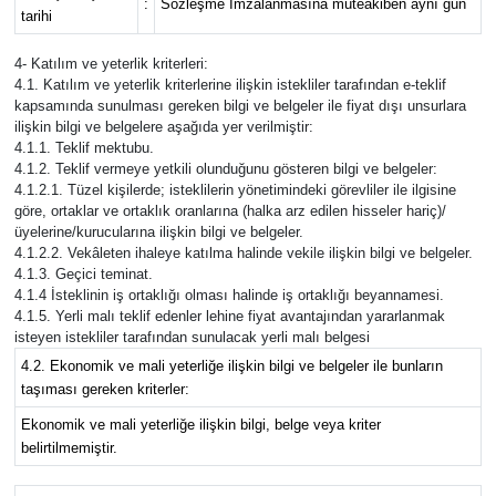
:
Sözleşme İmzalanmasına müteakiben aynı gün
tarihi
4- Katılım ve yeterlik kriterleri:
4.1. Katılım ve yeterlik kriterlerine ilişkin istekliler tarafından e-teklif
kapsamında sunulması gereken bilgi ve belgeler ile fiyat dışı unsurlara
ilişkin bilgi ve belgelere aşağıda yer verilmiştir:
4.1.1. Teklif mektubu.
4.1.2. Teklif vermeye yetkili olunduğunu gösteren bilgi ve belgeler:
4.1.2.1. Tüzel kişilerde; isteklilerin yönetimindeki görevliler ile ilgisine
göre, ortaklar ve ortaklık oranlarına (halka arz edilen hisseler hariç)/
üyelerine/kurucularına ilişkin bilgi ve belgeler.
4.1.2.2. Vekâleten ihaleye katılma halinde vekile ilişkin bilgi ve belgeler.
4.1.3. Geçici teminat.
4.1.4 İsteklinin iş ortaklığı olması halinde iş ortaklığı beyannamesi.
4.1.5. Yerli malı teklif edenler lehine fiyat avantajından yararlanmak
isteyen istekliler tarafından sunulacak yerli malı belgesi
4.2. Ekonomik ve mali yeterliğe ilişkin bilgi ve belgeler ile bunların
taşıması gereken kriterler:
Ekonomik ve mali yeterliğe ilişkin bilgi, belge veya kriter
belirtilmemiştir.