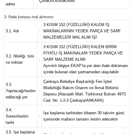
ÇANKAYA/ANKARA
adres
Siyaset
3- İhale konusu mal alımının
3 KISIM 152 (YÜZELLİİKİ) KALEM İŞ
Teknoloji
3.1. Adı
:
MAKİNALARININ YEDEK PARÇA VE SARF
MALZEMELERİ MAL ALIM İŞİ
Televizyon
3 KISIM 152 (YÜZELLİİKİ) KALEM BİRİM
FİYATLI İŞ MAKİNALARI YEDEK PARÇA VE
3.2. Niteliği, türü
:
SARF MALZEME ALIMI
Yaşam-Çevre
ve miktarı
Ayrıntılı bilgiye EKAP’ta yer alan ihale dokümanı
içinde bulunan idari şartnameden ulaşılabilir.
Çankaya Belediye Başkanlığı Fen İşleri
3.3.
Müdürlüğü Bakım Onarım ve İkmal Bölümü
Yapılacağı/teslim
:
Deposu (Alacaatlı Mah. Türkkonut Bulvarı 4973
edileceği yer
Cad. No: 1-2-3 Çankaya/ANKARA)
3.4.
İşe başlama tarihinden itibaren 30 takvim günü
Süresi/teslim
:
içerisinde malların tamamı teslim edecektir
tarihi
3.5. İşe başlama