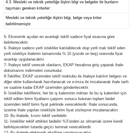
4.3. Mesleki ve teknik yeterliğe ilişkin bilgi ve belgeler ile bunların
taşıması gereken kriterler:
Mesleki ve teknik yeterliğe ilişkin bilgi, belge veya kriter
belirtilmemiştir.
5- Ekonomik açıdan en avantajlı teklif sadece fiyat esasına göre
belirlenecektir.
6- İhaleye sadece yerli istekliler katılabilecek olup yerli malı teklif eden
yerli istekliye ihalenin tamamında % 15 (yüzde on beş) oranında fiyat
avantajı uygulanacaktır.
7- İhaleye teklif verecek olanların, EKAP hesabına giriş yaparak ihale
dokümanını indirmeleri zorunludur.
8-Teklifler, EKAP üzerinden teklif mektubu ile ihaleye katılım belgesi ve
diğer ekler kullanılarak hazırlanacak ve e-imza ile imzalanarak ihale tarih
ve saatine kadar EKAP üzerinden gönderilecektir.
9- İstekliler tekliflerini, her bir iş kaleminin miktarı ile bu iş kalemleri için
teklif edilen birim fiyatların çarpımı sonucu bulunan toplam bedel
üzerinden teklif birim fiyat şeklinde vereceklerdir. İhale sonucunda,
üzerine ihale yapılan istekliyle birim fiyat sözleşme imzalanacaktır.
10- Bu ihalede, kısmı teklif verilebilir.
11- İstekliler teklif ettikleri bedelin %3’ünden az olmamak üzere kendi
belirleyecekleri tutarda geçici teminat vereceklerdir.
12- Bu ihalede elektronik eksiltme yapılmayacaktır.