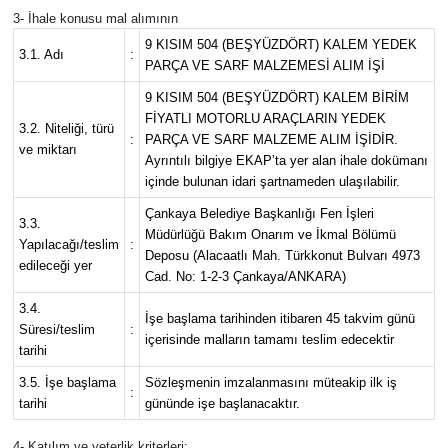
3- İhale konusu mal alımının
9 KISIM 504 (BEŞYÜZDÖRT) KALEM YEDEK
Siyaset
3.1. Adı
:
PARÇA VE SARF MALZEMESİ ALIM İŞİ
Teknoloji
9 KISIM 504 (BEŞYÜZDÖRT) KALEM BİRİM
FİYATLI MOTORLU ARAÇLARIN YEDEK
3.2. Niteliği, türü
:
PARÇA VE SARF MALZEME ALIM İŞİDİR.
Televizyon
ve miktarı
Ayrıntılı bilgiye EKAP’ta yer alan ihale dokümanı
içinde bulunan idari şartnameden ulaşılabilir.
Yaşam-Çevre
Çankaya Belediye Başkanlığı Fen İşleri
3.3.
Müdürlüğü Bakım Onarım ve İkmal Bölümü
Yapılacağı/teslim
:
Deposu (Alacaatlı Mah. Türkkonut Bulvarı 4973
edileceği yer
Cad. No: 1-2-3 Çankaya/ANKARA)
3.4.
İşe başlama tarihinden itibaren 45 takvim günü
Süresi/teslim
:
içerisinde malların tamamı teslim edecektir
tarihi
3.5. İşe başlama
Sözleşmenin imzalanmasını müteakip ilk iş
:
tarihi
gününde işe başlanacaktır.
4- Katılım ve yeterlik kriterleri: