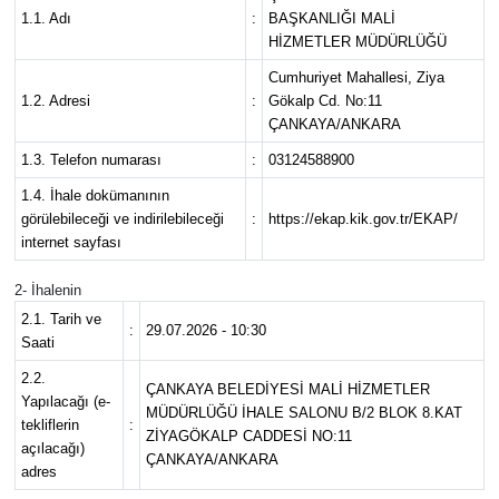
1.1. Adı
:
BAŞKANLIĞI MALİ
Spor
HİZMETLER MÜDÜRLÜĞÜ
Cumhuriyet Mahallesi, Ziya
Burç Yorumları
1.2. Adresi
:
Gökalp Cd. No:11
ÇANKAYA/ANKARA
Çocuk
1.3. Telefon numarası
:
03124588900
1.4. İhale dokümanının
Eğitim
görülebileceği ve indirilebileceği
:
https://ekap.kik.gov.tr/EKAP/
internet sayfası
Hava Durumu
2- İhalenin
2.1. Tarih ve
Kadın
:
29.07.2026 - 10:30
Saati
2.2.
Kim kimdir?
ÇANKAYA BELEDİYESİ MALİ HİZMETLER
Yapılacağı (e-
MÜDÜRLÜĞÜ İHALE SALONU B/2 BLOK 8.KAT
tekliflerin
:
ZİYAGÖKALP CADDESİ NO:11
Kültür Sanat
açılacağı)
ÇANKAYA/ANKARA
adres
Sağlık