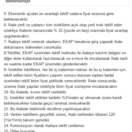
belirtilmemiştir.
5- Ekonomik açıdan en avantajlı teklif sadece fiyat esasına göre
belirlenecektir.
6- İhale yerli ve yabancı tüm isteklilere açık olup yerli malı teklif eden
istekliye ihalenin tamamında % 15 (yüzde on beş) oranında fiyat avantajı
uygulanacaktır.
7- İhaleye teklif verecek olanların, EKAP hesabına giriş yaparak ihale
dokümanını indirmeleri zorunludur.
8-Teklifler, EKAP üzerinden teklif mektubu ile ihaleye katılım belgesi ve
diğer ekler kullanılarak hazırlanacak ve e-imza ile imzalanarak ihale tarih
ve saatine kadar EKAP üzerinden gönderilecektir.
9- İstekliler tekliflerini, her bir iş kaleminin miktarı ile bu iş kalemleri için
teklif edilen birim fiyatların çarpımı sonucu bulunan toplam bedel
üzerinden teklif birim fiyat şeklinde vereceklerdir. İhale sonucunda,
üzerine ihale yapılan istekliyle birim fiyat sözleşme imzalanacaktır.
10- Bu ihalede, kısmı teklif verilebilir.
11- İstekliler teklif ettikleri bedelin %3’ünden az olmamak üzere kendi
belirleyecekleri tutarda geçici teminat vereceklerdir.
12- Bu ihalede elektronik eksiltme yapılmayacaktır.
13- Verilen tekliflerin geçerlilik süresi, ihale tarihinden itibaren 120
(YüzYirmi) takvim günüdür.
14- Konsorsiyum olarak ihaleye teklif verilemez.
15- Diğer hususlar: