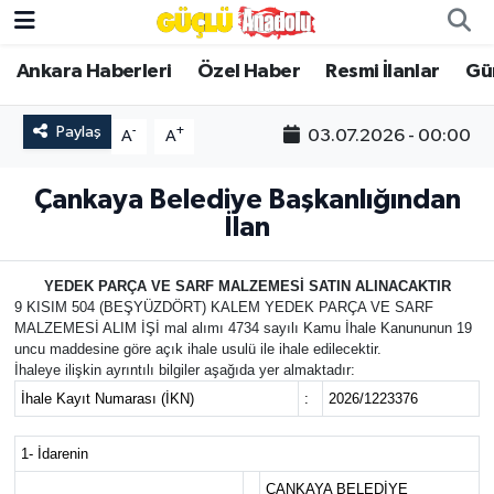
Ankara Haberleri
Özel Haber
Resmi İlanlar
Gü
Özel Haber
Paylaş
-
+
03.07.2026 - 00:00
A
A
Ankara Haberleri
Çankaya Belediye Başkanlığından
Resmi İlanlar
İlan
Ekonomi
YEDEK PARÇA VE SARF MALZEMESİ SATIN ALINACAKTIR
9 KISIM 504 (BEŞYÜZDÖRT) KALEM YEDEK PARÇA VE SARF
Gündem
MALZEMESİ ALIM İŞİ mal alımı 4734 sayılı Kamu İhale Kanununun 19
uncu maddesine göre açık ihale usulü ile ihale edilecektir.
Asayiş
İhaleye ilişkin ayrıntılı bilgiler aşağıda yer almaktadır:
İhale Kayıt Numarası (İKN)
:
2026/1223376
Dünya
1- İdarenin
Magazin
ÇANKAYA BELEDİYE