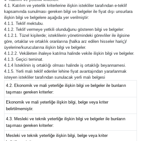
4.1. Katılım ve yeterlik kriterlerine ilişkin istekliler tarafından e-teklif
kapsamında sunulması gereken bilgi ve belgeler ile fiyat dışı unsurlara
ilişkin bilgi ve belgelere aşağıda yer verilmiştir:
4.1.1. Teklif mektubu.
4.1.2. Teklif vermeye yetkili olunduğunu gösteren bilgi ve belgeler:
4.1.2.1. Tüzel kişilerde; isteklilerin yönetimindeki görevliler ile ilgisine
göre, ortaklar ve ortaklık oranlarına (halka arz edilen hisseler hariç)/
üyelerine/kurucularına ilişkin bilgi ve belgeler.
4.1.2.2. Vekâleten ihaleye katılma halinde vekile ilişkin bilgi ve belgeler.
4.1.3. Geçici teminat.
4.1.4 İsteklinin iş ortaklığı olması halinde iş ortaklığı beyannamesi.
4.1.5. Yerli malı teklif edenler lehine fiyat avantajından yararlanmak
isteyen istekliler tarafından sunulacak yerli malı belgesi
4.2. Ekonomik ve mali yeterliğe ilişkin bilgi ve belgeler ile bunların
taşıması gereken kriterler:
Ekonomik ve mali yeterliğe ilişkin bilgi, belge veya kriter
belirtilmemiştir.
4.3. Mesleki ve teknik yeterliğe ilişkin bilgi ve belgeler ile bunların
taşıması gereken kriterler:
Mesleki ve teknik yeterliğe ilişkin bilgi, belge veya kriter