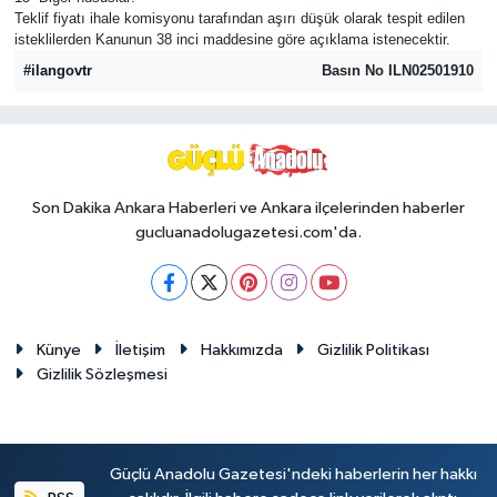
Teklif fiyatı ihale komisyonu tarafından aşırı düşük olarak tespit edilen
isteklilerden Kanunun 38 inci maddesine göre açıklama istenecektir.
#ilangovtr
Basın No ILN02501910
Son Dakika Ankara Haberleri ve Ankara ilçelerinden haberler
gucluanadolugazetesi.com'da.
Künye
İletişim
Hakkımızda
Gizlilik Politikası
Gizlilik Sözleşmesi
Güçlü Anadolu Gazetesi'ndeki haberlerin her hakkı