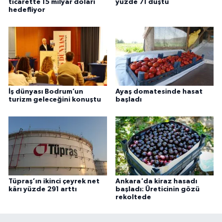
ticarette 15 milyar doları
yüzde 71 düştü
hedefliyor
İş dünyası Bodrum’un
Ayaş domatesinde hasat
turizm geleceğini konuştu
başladı
Tüpraş’ın ikinci çeyrek net
Ankara'da kiraz hasadı
kârı yüzde 291 arttı
başladı: Üreticinin gözü
rekoltede