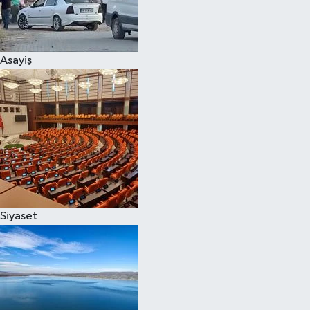
Siyaset
Asayiş
Teknoloji
Televizyon
Yaşam-Çevre
Siyaset