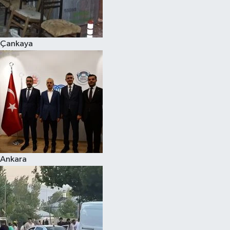
Spor
Çankaya
Burç Yorumları
Çocuk
Eğitim
Hava Durumu
Kadın
Ankara
Kim kimdir?
Kültür Sanat
Sağlık