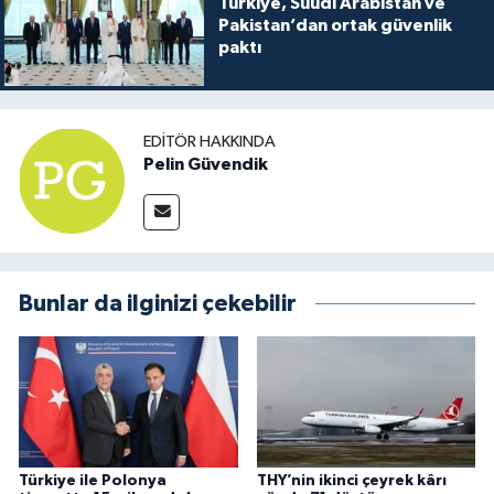
Türkiye, Suudi Arabistan ve
Pakistan’dan ortak güvenlik
paktı
EDITÖR HAKKINDA
Pelin Güvendik
Bunlar da ilginizi çekebilir
Türkiye ile Polonya
THY’nin ikinci çeyrek kârı