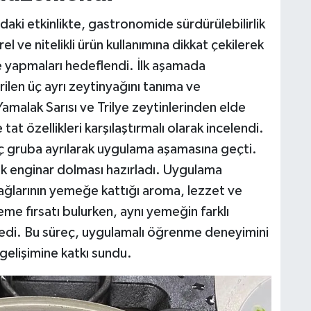
daki etkinlikte, gastronomide sürdürülebilirlik
el ve nitelikli ürün kullanımına dikkat çekilerek
e yapmaları hedeflendi. İlk aşamada
irilen üç ayrı zeytinyağını tanıma ve
Yamalak Sarısı ve Trilye zeytinlerinden elde
at özellikleri karşılaştırmalı olarak incelendi.
ç gruba ayrılarak uygulama aşamasına geçti.
rak enginar dolması hazırladı. Uygulama
yağlarının yemeğe kattığı aroma, lezzet ve
leme fırsatı bulurken, aynı yemeğin farklı
mledi. Bu süreç, uygulamalı öğrenme deneyimini
 gelişimine katkı sundu.