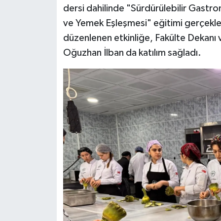
dersi dahilinde "Sürdürülebilir Gastr
ve Yemek Eşleşmesi" eğitimi gerçekleş
Siyaset
düzenlenen etkinliğe, Fakülte Dekanı
Teknoloji
Oğuzhan İlban da katılım sağladı.
Televizyon
Yaşam-Çevre