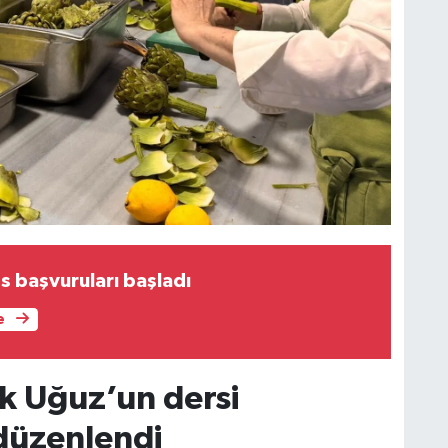
s başvuruları başladı
e
ik Uğuz’un dersi
düzenlendi