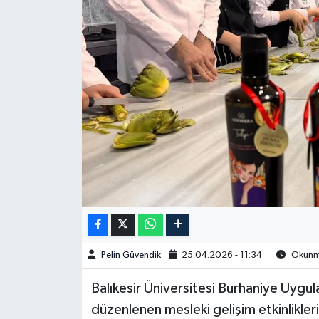
Spor
Burç Yorumları
Çocuk
Eğitim
Hava Durumu
Kadın
Kim kimdir?
Pelin Güvendik
25.04.2026 - 11:34
Okunma
Kültür Sanat
Balıkesir Üniversitesi Burhaniye Uygul
düzenlenen mesleki gelişim etkinlikler
Sağlık