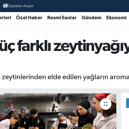
Gazete Arşivi
rleri
Özel Haber
Resmi İlanlar
Gündem
Ekonomi
ç farklı zeytinyağıy
 zeytinlerinden elde edilen yağların aroma ve