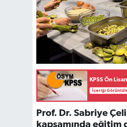
KPSS Ön Lisan
İçeriği Görüntül
Prof. Dr. Sabriye Çel
kapsamında eğitim 