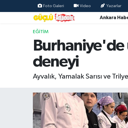
Foto Galeri
Video
Yazarlar
Ankara Habe
Özel Haber
EĞITIM
Ankara Haberleri
Burhaniye'de ü
Resmi İlanlar
deneyi
Ekonomi
Ayvalık, Yamalak Sarısı ve Trilye
Gündem
Asayiş
Dünya
Magazin