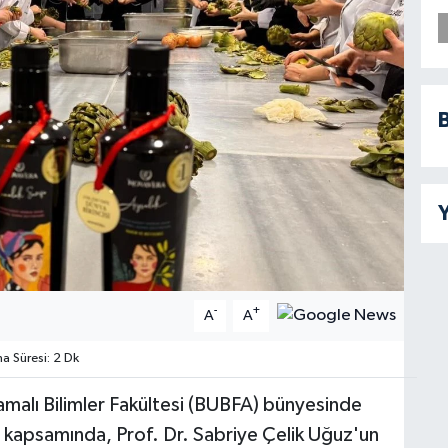
B
Y
-
+
A
A
 Süresi: 2 Dk
amalı Bilimler Fakültesi (BUBFA) bünyesinde
i kapsamında, Prof. Dr. Sabriye Çelik Uğuz'un