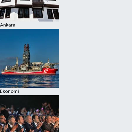
Spor
Ankara
Burç Yorumları
Çocuk
Eğitim
Hava Durumu
Kadın
Ekonomi
Kim kimdir?
Kültür Sanat
Sağlık