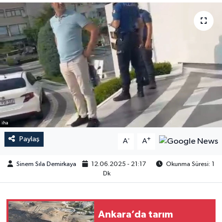
iha
Paylaş
-
+
A
A
Sinem Sıla Demirkaya
12.06.2025 - 21:17
Okunma Süresi: 1
Dk
Ankara’da tarım