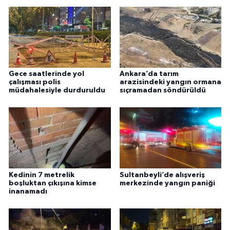
Gece saatlerinde yol
Ankara’da tarım
çalışması polis
arazisindeki yangın ormana
müdahalesiyle durduruldu
sıçramadan söndürüldü
Kedinin 7 metrelik
Sultanbeyli’de alışveriş
boşluktan çıkışına kimse
merkezinde yangın paniği
inanamadı