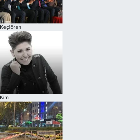
Siyaset
Keçiören
Teknoloji
Televizyon
Yaşam-Çevre
Kim