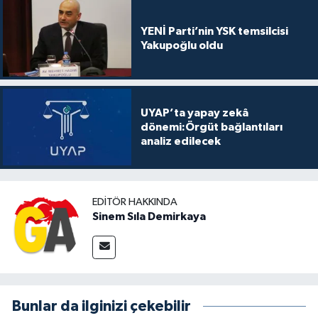
YENİ Parti’nin YSK temsilcisi
Yakupoğlu oldu
UYAP’ta yapay zekâ
dönemi:Örgüt bağlantıları
analiz edilecek
EDITÖR HAKKINDA
Sinem Sıla Demirkaya
Bunlar da ilginizi çekebilir