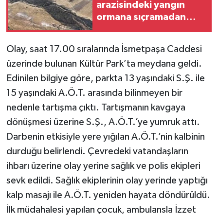
arazisindeki yangın
ormana sıçramadan
söndürüldü
Olay, saat 17.00 sıralarında İsmetpaşa Caddesi
üzerinde bulunan Kültür Park’ta meydana geldi.
Edinilen bilgiye göre, parkta 13 yaşındaki S.Ş. ile
15 yaşındaki A.Ö.T. arasında bilinmeyen bir
nedenle tartışma çıktı. Tartışmanın kavgaya
dönüşmesi üzerine S.Ş., A.Ö.T.’ye yumruk attı.
Darbenin etkisiyle yere yığılan A.Ö.T.’nin kalbinin
durduğu belirlendi. Çevredeki vatandaşların
ihbarı üzerine olay yerine sağlık ve polis ekipleri
sevk edildi. Sağlık ekiplerinin olay yerinde yaptığı
kalp masajı ile A.Ö.T. yeniden hayata döndürüldü.
İlk müdahalesi yapılan çocuk, ambulansla İzzet