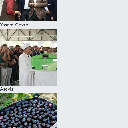
Siyaset
Yaşam-Çevre
Teknoloji
Televizyon
Yaşam-Çevre
Asayiş