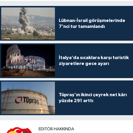
Lübnan-İsrail görüşmelerinde
7’nci tur tamamlandı
İtalya’da sıcaklara karşı turistik
ziyaretlere gece ayarı
Tüpraş’ın ikinci çeyrek net kârı
yüzde 291 arttı
EDITÖR HAKKINDA