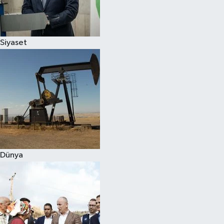
Spor
Siyaset
Burç Yorumları
Çocuk
Eğitim
Hava Durumu
Kadın
Dünya
Kim kimdir?
Kültür Sanat
Sağlık