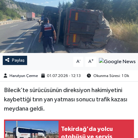
Paylaş
-
+
A
A
Harutyun Çerme
01.07.2026 - 12:13
Okunma Süresi: 1 Dk
Bilecik’te sürücüsünün direksiyon hakimiyetini
kaybettiği tırın yan yatması sonucu trafik kazası
meydana geldi.
Tekirdağ'da yolcu
otobüsü ve servis