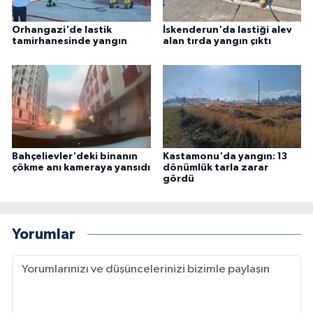
Orhangazi'de lastik
İskenderun'da lastiği alev
tamirhanesinde yangın
alan tırda yangın çıktı
Bahçelievler'deki binanın
Kastamonu'da yangın: 13
çökme anı kameraya yansıdı
dönümlük tarla zarar
gördü
Yorumlar