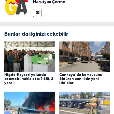
Harutyun Çerme
Bunlar da ilginizi çekebilir
Niğde-Kayseri yolunda
Çankaya'da komşusunu
otomobil takla attı: 1 ölü, 3
öldüren zanlı için yeni
yaralı
iddialar