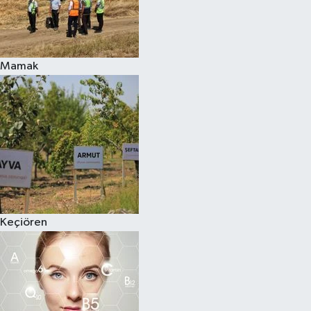
Mamak
Keçiören