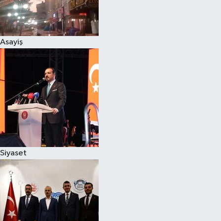
Spor
Asayiş
Burç Yorumları
Çocuk
Eğitim
Hava Durumu
Kadın
Siyaset
Kim kimdir?
Kültür Sanat
Sağlık