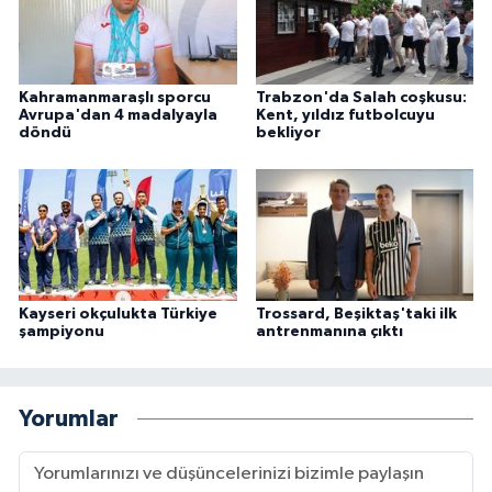
Kahramanmaraşlı sporcu
Trabzon'da Salah coşkusu:
Avrupa'dan 4 madalyayla
Kent, yıldız futbolcuyu
döndü
bekliyor
Kayseri okçulukta Türkiye
Trossard, Beşiktaş'taki ilk
şampiyonu
antrenmanına çıktı
Yorumlar