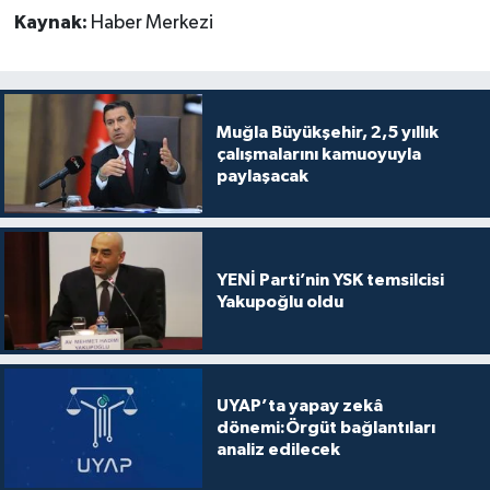
Kaynak:
Haber Merkezi
Muğla Büyükşehir, 2,5 yıllık
çalışmalarını kamuoyuyla
paylaşacak
YENİ Parti’nin YSK temsilcisi
Yakupoğlu oldu
UYAP’ta yapay zekâ
dönemi:Örgüt bağlantıları
analiz edilecek