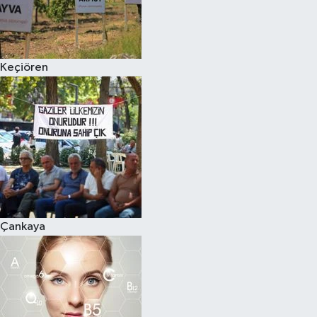
Keçiören
Çankaya