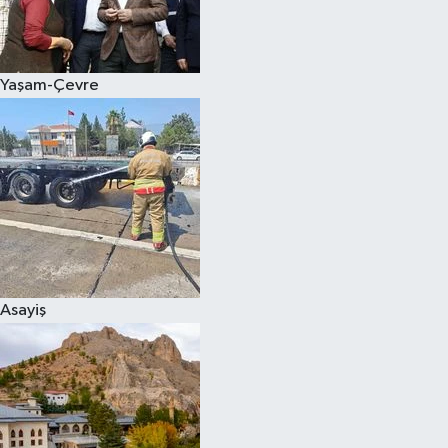
Spor
Yaşam-Çevre
Burç Yorumları
Çocuk
Eğitim
Hava Durumu
Kadın
Asayiş
Kim kimdir?
Kültür Sanat
Sağlık