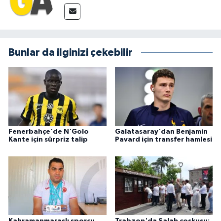
Bunlar da ilginizi çekebilir
Fenerbahçe'de N'Golo
Galatasaray'dan Benjamin
Kante için sürpriz talip
Pavard için transfer hamlesi