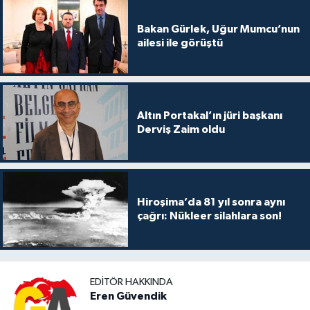
Bakan Gürlek, Uğur Mumcu’nun
ailesi ile görüştü
Altın Portakal’ın jüri başkanı
Derviş Zaim oldu
Hiroşima’da 81 yıl sonra aynı
çağrı: Nükleer silahlara son!
EDITÖR HAKKINDA
Eren Güvendik