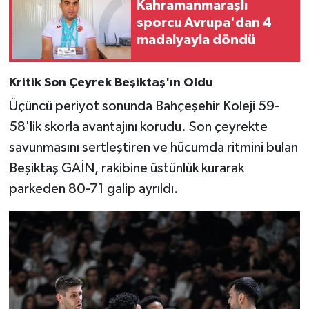
Kahramanmaraşlı
sporcu Avrupa'dan 4
madalyayla döndü
Kritik Son Çeyrek Beşiktaş'ın Oldu
Üçüncü periyot sonunda Bahçeşehir Koleji 59-
58'lik skorla avantajını korudu. Son çeyrekte
savunmasını sertleştiren ve hücumda ritmini bulan
Beşiktaş GAİN, rakibine üstünlük kurarak
parkeden 80-71 galip ayrıldı.