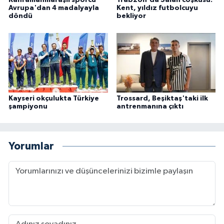
Kahramanmaraşlı sporcu
Trabzon'da Salah coşkusu:
Avrupa'dan 4 madalyayla
Kent, yıldız futbolcuyu
döndü
bekliyor
Kayseri okçulukta Türkiye
Trossard, Beşiktaş'taki ilk
şampiyonu
antrenmanına çıktı
Yorumlar