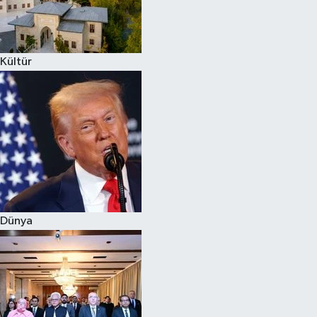
Siyaset
Kültür
Teknoloji
Televizyon
Yaşam-Çevre
Dünya