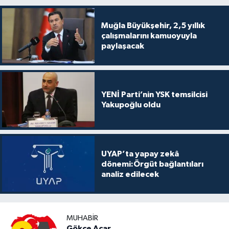
Muğla Büyükşehir, 2,5 yıllık
çalışmalarını kamuoyuyla
paylaşacak
YENİ Parti’nin YSK temsilcisi
Yakupoğlu oldu
UYAP’ta yapay zekâ
dönemi:Örgüt bağlantıları
analiz edilecek
MUHABIR
Gökçe Acar