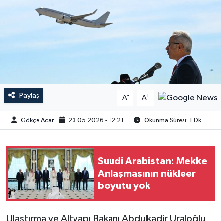
Paylaş
-
+
A
A
Gökçe Acar
23.05.2026 - 12:21
Okunma Süresi: 1 Dk
Suudi Arabistan: Mekke
Anlaşmasının nükleer
boyutu yok
Ulaştırma ve Altyapı Bakanı Abdulkadir Uraloğlu,