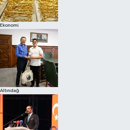
Siyaset
Ekonomi
Teknoloji
Televizyon
Yaşam-Çevre
Altındağ