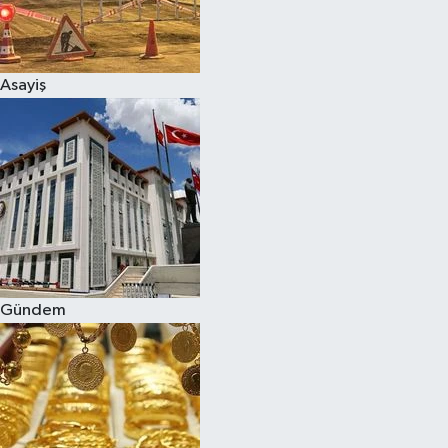
Spor
Asayiş
Burç Yorumları
Çocuk
Eğitim
Hava Durumu
Kadın
Gündem
Kim kimdir?
Kültür Sanat
Sağlık