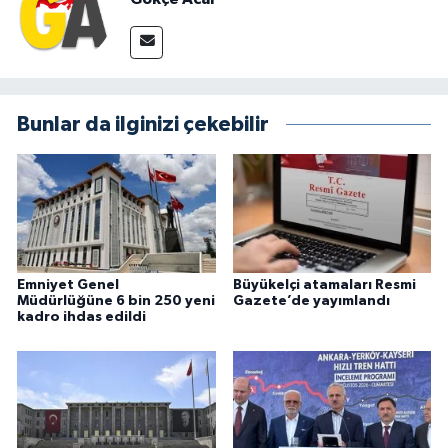
Bunlar da ilginizi çekebilir
Emniyet Genel
Büyükelçi atamaları Resmi
Müdürlüğüne 6 bin 250 yeni
Gazete’de yayımlandı
kadro ihdas edildi