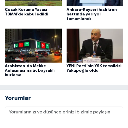
Çocuk Koruma Yasası
Ankara-Kayseri hızlı tren
TBMM’de kabul edildi
hattında yarı yol
tamamlandı
Arabistan'da Mekke
YENİ Parti’nin YSK temsilcisi
Anlaşması'na üç bayraklı
Yakupoğlu oldu
kutlama
Yorumlar