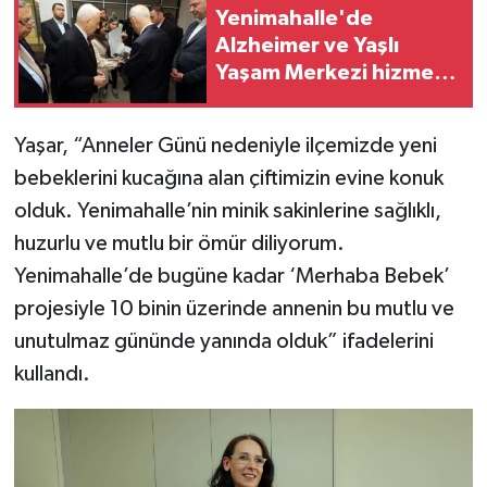
Yenimahalle'de
Alzheimer ve Yaşlı
Yaşam Merkezi hizmete
açılıyor
Yaşar, “Anneler Günü nedeniyle ilçemizde yeni
bebeklerini kucağına alan çiftimizin evine konuk
olduk. Yenimahalle’nin minik sakinlerine sağlıklı,
huzurlu ve mutlu bir ömür diliyorum.
Yenimahalle’de bugüne kadar ‘Merhaba Bebek’
projesiyle 10 binin üzerinde annenin bu mutlu ve
unutulmaz gününde yanında olduk” ifadelerini
kullandı.