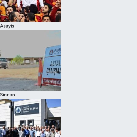
Spor
Asayiş
Burç Yorumları
Çocuk
Eğitim
Hava Durumu
Kadın
Sincan
Kim kimdir?
Kültür Sanat
Sağlık