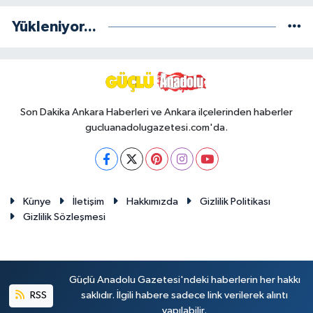
Yükleniyor...
Son Dakika Ankara Haberleri ve Ankara ilçelerinden haberler
gucluanadolugazetesi.com'da.
Künye
İletişim
Hakkımızda
Gizlilik Politikası
Gizlilik Sözleşmesi
Güçlü Anadolu Gazetesi'ndeki haberlerin her hakkı
RSS
saklıdır. İlgili habere sadece link verilerek alıntı
yapılabilir.