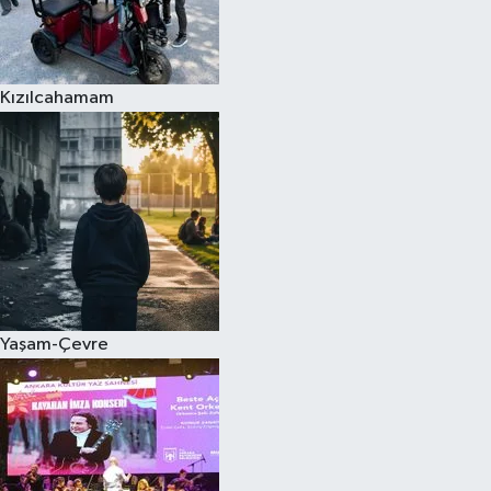
Kızılcahamam
Yaşam-Çevre