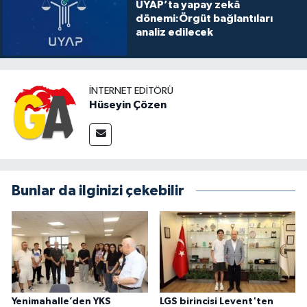
UYAP’ta yapay zekâ
dönemi:Örgüt bağlantıları
analiz edilecek
İNTERNET EDITÖRÜ
Hüseyin Çözen
Bunlar da ilginizi çekebilir
Yenimahalle’den YKS
LGS birincisi Levent'ten