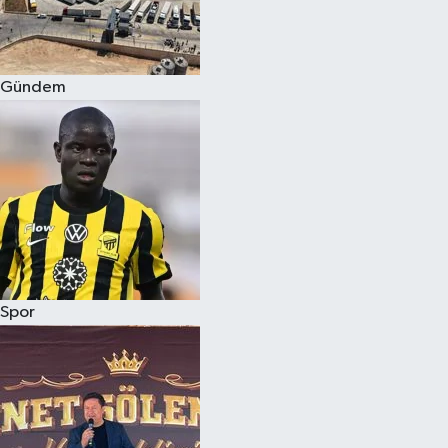
Siyaset
Gündem
Teknoloji
Televizyon
Yaşam-Çevre
Spor