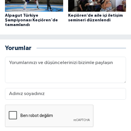
Alpagut Türkiye
Keçiören’de aile içi iletişim
Şampiyonası Keçiören'de
semineri düzenlendi
tamamlandı
Yorumlar