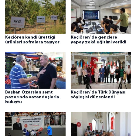
Keçiören kendi ürettiği
Keçiören'de gençlere
ürünleri sofralara taşıyor
yapay zekâ eğitimi verildi
Başkan Özarslan semt
Keçiören'de Türk Dünyası
pazarında vatandaşlarla
söyleşisi düzenlendi
buluştu