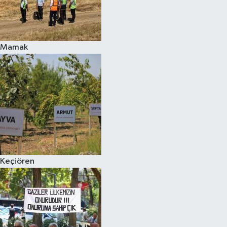
Mamak
Keçiören