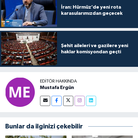
İran: Hürmüz’de yeni rota
karasularımızdan geçecek
Şehit aileleri ve gazilere yeni
haklar komisyondan geçti
EDITÖR HAKKINDA
Mustafa Ergün
Bunlar da ilginizi çekebilir