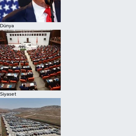
Spor
Dünya
Burç Yorumları
Çocuk
Eğitim
Hava Durumu
Kadın
Siyaset
Kim kimdir?
Kültür Sanat
Sağlık