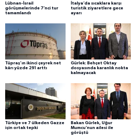
Lübnan-İsrail
İtalya’da sıcaklara karşı
görüşmelerinde 7’nci tur
turistik ziyaretlere gece
tamamlandı
ayarı
Tüpraş’ın ikinci çeyrek net
Gürlek: Behçet Oktay
kârı yüzde 291 arttı
dosyasında karanlık nokta
kalmayacak
Türkiye ve 7 ülkeden Gazze
Bakan Gürlek, Uğur
için ortak tepki
Mumcu’nun ailesi ile
görüştü