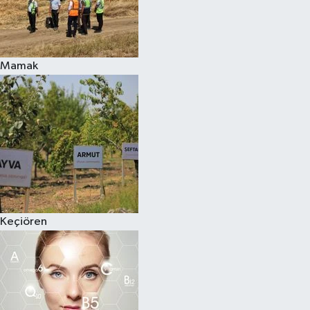
Mamak
Keçiören