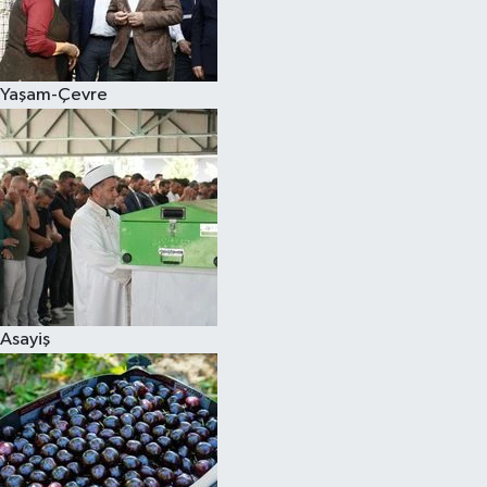
Siyaset
Yaşam-Çevre
Teknoloji
Televizyon
Yaşam-Çevre
Asayiş