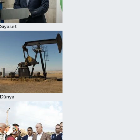
Spor
Siyaset
Burç Yorumları
Çocuk
Eğitim
Hava Durumu
Kadın
Dünya
Kim kimdir?
Kültür Sanat
Sağlık