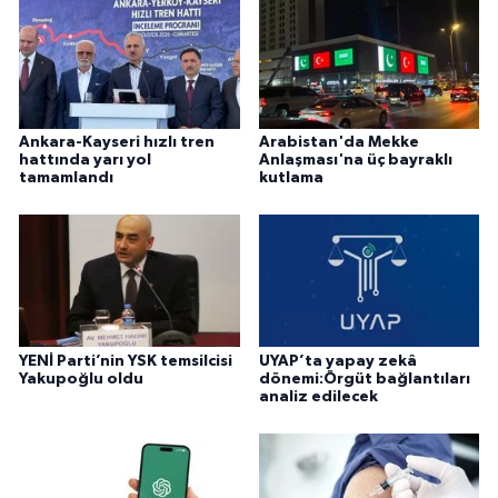
Ankara-Kayseri hızlı tren
Arabistan'da Mekke
hattında yarı yol
Anlaşması'na üç bayraklı
tamamlandı
kutlama
YENİ Parti’nin YSK temsilcisi
UYAP’ta yapay zekâ
Yakupoğlu oldu
dönemi:Örgüt bağlantıları
analiz edilecek