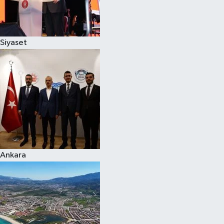
Spor
Siyaset
Burç Yorumları
Çocuk
Eğitim
Hava Durumu
Kadın
Ankara
Kim kimdir?
Kültür Sanat
Sağlık