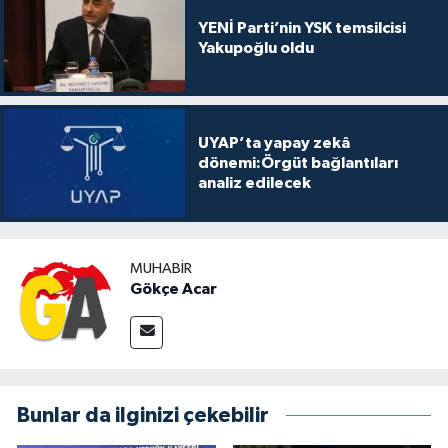
YENİ Parti’nin YSK temsilcisi
Yakupoğlu oldu
UYAP’ta yapay zekâ
dönemi:Örgüt bağlantıları
analiz edilecek
MUHABIR
Gökçe Acar
Bunlar da ilginizi çekebilir