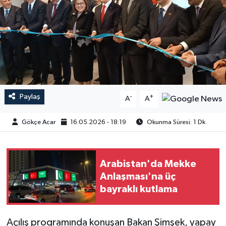
Paylaş
-
+
A
A
Gökçe Acar
16.05.2026 - 18:19
Okunma Süresi: 1 Dk
Arabistan'da Mekke
Anlaşması'na üç
bayraklı kutlama
Açılış programında konuşan Bakan Şimşek, yapay