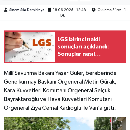
Sinem Sıla Demirkaya
18.06.2025 - 12:48
Okunma Süresi: 1
Dk
LGS birinci nakil
sonuçları açıklandı:
Sonuçlar nasıl
sorgulanır?
Millî Savunma Bakanı Yaşar Güler, beraberinde
Genelkurmay Başkanı Orgeneral Metin Gürak,
Kara Kuvvetleri Komutanı Orgeneral Selçuk
Bayraktaroğlu ve Hava Kuvvetleri Komutanı
Orgeneral Ziya Cemal Kadıoğlu ile Van’a gitti.