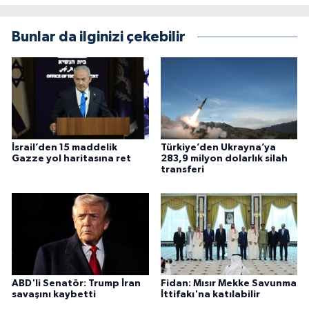
Bunlar da ilginizi çekebilir
İsrail’den 15 maddelik
Türkiye’den Ukrayna’ya
Gazze yol haritasına ret
283,9 milyon dolarlık silah
transferi
ABD'li Senatör: Trump İran
Fidan: Mısır Mekke Savunma
savaşını kaybetti
İttifakı'na katılabilir