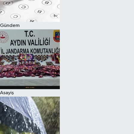
Spor
Gündem
Burç Yorumları
Çocuk
Eğitim
Hava Durumu
Kadın
Asayiş
Kim kimdir?
Kültür Sanat
Sağlık