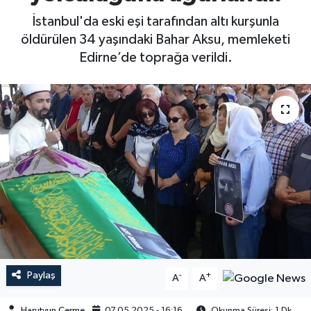
İstanbul'da eski eşi tarafından altı kurşunla
öldürülen 34 yaşındaki Bahar Aksu, memleketi
Edirne’de toprağa verildi.
Paylaş
-
+
A
A
Harutyun Çerme
07.05.2025 - 16:16
Okunma Süresi: 1 Dk