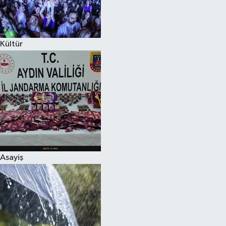
Siyaset
Kültür
Teknoloji
Televizyon
Yaşam-Çevre
Asayiş