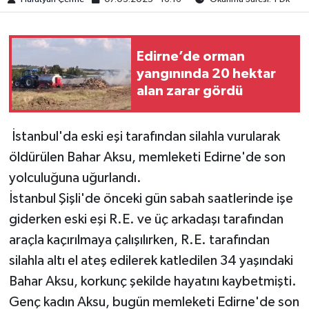
Edirne’de orman
yangınında 20 hektar
alan zarar gördü
İstanbul'da eski eşi tarafından silahla vurularak
öldürülen Bahar Aksu, memleketi Edirne'de son
yolculuğuna uğurlandı.
İstanbul Şişli'de önceki gün sabah saatlerinde işe
giderken eski eşi R.E. ve üç arkadaşı tarafından
araçla kaçırılmaya çalışılırken, R.E. tarafından
silahla altı el ateş edilerek katledilen 34 yaşındaki
Bahar Aksu, korkunç şekilde hayatını kaybetmişti.
Genç kadın Aksu, bugün memleketi Edirne'de son