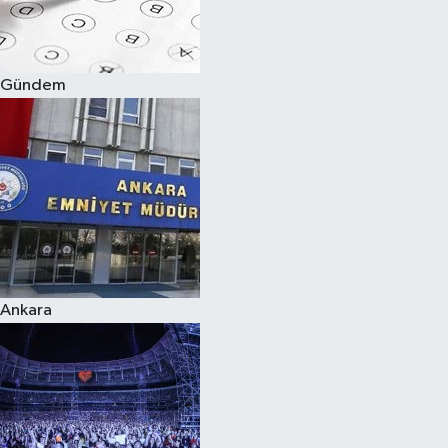
Spor
Gündem
Burç Yorumları
Çocuk
Eğitim
Hava Durumu
Kadın
Ankara
Kim kimdir?
Kültür Sanat
Sağlık