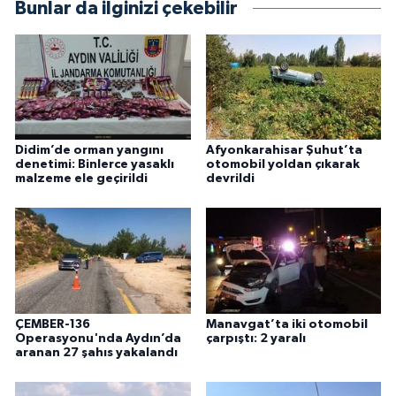
Bunlar da ilginizi çekebilir
Didim’de orman yangını
Afyonkarahisar Şuhut’ta
denetimi: Binlerce yasaklı
otomobil yoldan çıkarak
malzeme ele geçirildi
devrildi
ÇEMBER-136
Manavgat’ta iki otomobil
Operasyonu'nda Aydın’da
çarpıştı: 2 yaralı
aranan 27 şahıs yakalandı