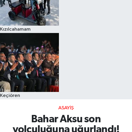
Kızılcahamam
Keçiören
ASAYIŞ
Bahar Aksu son
yolculuğuna uğurlandı!