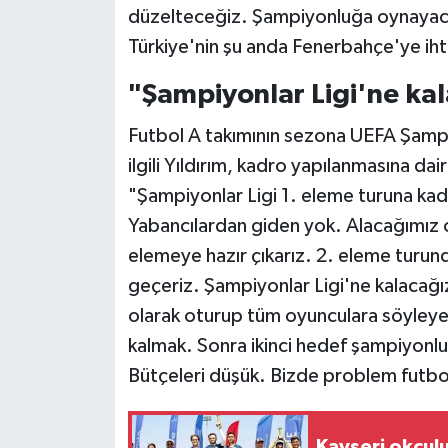
düzelteceğiz. Şampiyonluğa oynayac
Türkiye'nin şu anda Fenerbahçe'ye ihti
"Şampiyonlar Ligi'ne ka
Futbol A takımının sezona UEFA Şampiy
ilgili Yıldırım, kadro yapılanmasına dair
"Şampiyonlar Ligi 1. eleme turuna kad
Yabancılardan giden yok. Alacağımız 
elemeye hazır çıkarız. 2. eleme turund
geçeriz. Şampiyonlar Ligi'ne kalacağ
olarak oturup tüm oyunculara söyleye
kalmak. Sonra ikinci hedef şampiyonl
Bütçeleri düşük. Bizde problem futbo
Kayseri okçul