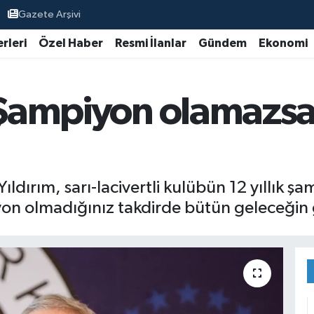
Gazete Arşivi
rleri
Özel Haber
Resmi İlanlar
Gündem
Ekonomi
: Şampiyon olamazsa
ldırım, sarı-lacivertli kulübün 12 yıllık 
iyon olmadığınız takdirde bütün geleceğin 