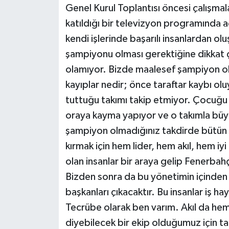
Genel Kurul Toplantısı öncesi çalışmal
katıldığı bir televizyon programında 
Siyaset
kendi işlerinde başarılı insanlardan olu
Teknoloji
şampiyonu olması gerektiğine dikkat ç
olamıyor. Bizde maalesef şampiyon ol
Televizyon
kayıplar nedir; önce taraftar kaybı o
tuttuğu takımı takip etmiyor. Çocuğu r
Yaşam-Çevre
oraya kayma yapıyor ve o takımla büyü
şampiyon olmadığınız takdirde bütün 
kırmak için hem lider, hem akıl, hem iy
olan insanlar bir araya gelip Fenerbah
Bizden sonra da bu yönetimin içinden
başkanları çıkacaktır. Bu insanlar iş ha
Tecrübe olarak ben varım. Akıl da h
diyebilecek bir ekip olduğumuz için tal