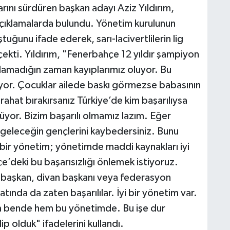
arını sürdüren başkan adayı Aziz Yıldırım,
açıklamalarda bulundu. Yönetim kurulunun
ştuğunu ifade ederek, sarı-lacivertlilerin lig
ekti. Yıldırım, "Fenerbahçe 12 yıldır şampiyon
amadığın zaman kayıplarımız oluyor. Bu
luyor. Çocuklar ailede baskı görmezse babasının
ahat bırakırsanız Türkiye’de kim başarılıysa
yor. Bizim başarılı olmamız lazım. Eğer
geleceğin gençlerini kaybedersiniz. Bunu
i bir yönetim; yönetimde maddi kaynakları iyi
çe’deki bu başarısızlığı önlemek istiyoruz.
 başkan, divan başkanı veya federasyon
yatında da zaten başarılılar. İyi bir yönetim var.
em bende hem bu yönetimde. Bu işe dur
ip olduk" ifadelerini kullandı.