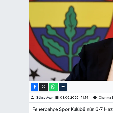
Spor
Burç Yorumları
Çocuk
Eğitim
Hava Durumu
Kadın
Kim kimdir?
Gökçe Acar
03.06.2026 - 11:14
Okunma Sü
Kültür Sanat
Fenerbahçe Spor Kulübü'nün 6-7 Hazi
Sağlık