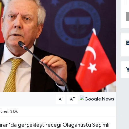
B
Y
-
+
A
A
resi: 3 Dk
ran'da gerçekleştireceği Olağanüstü Seçimli