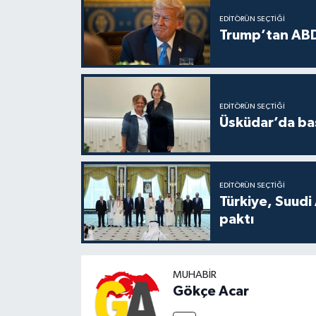
EDITÖRÜN SEÇTIĞI
Trump’tan ABD
EDITÖRÜN SEÇTIĞI
Üsküdar’da baş
EDITÖRÜN SEÇTIĞI
Türkiye, Suudi
paktı
MUHABIR
Gökçe Acar