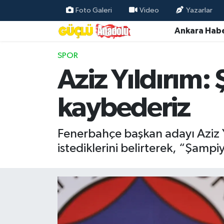
Foto Galeri
Video
Yazarlar
Ankara Habe
Özel Haber
SPOR
Ankara Haberleri
Aziz Yıldırım
Resmi İlanlar
kaybederiz
Ekonomi
Fenerbahçe başkan adayı Aziz Yı
Gündem
istediklerini belirterek, “Şamp
Asayiş
Dünya
Magazin