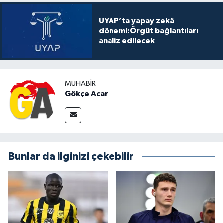
UYAP’ta yapay zekâ
dönemi:Örgüt bağlantıları
analiz edilecek
MUHABIR
Gökçe Acar
Bunlar da ilginizi çekebilir