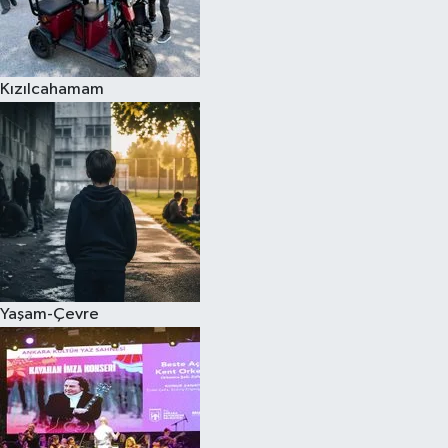
Kızılcahamam
Yaşam-Çevre