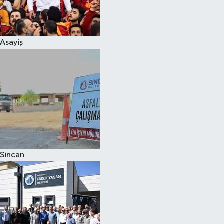
Spor
Asayiş
Burç Yorumları
Çocuk
Eğitim
Hava Durumu
Kadın
Sincan
Kim kimdir?
Kültür Sanat
Sağlık