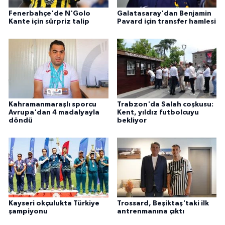
Fenerbahçe'de N'Golo
Galatasaray'dan Benjamin
Kante için sürpriz talip
Pavard için transfer hamlesi
Kahramanmaraşlı sporcu
Trabzon'da Salah coşkusu:
Avrupa'dan 4 madalyayla
Kent, yıldız futbolcuyu
döndü
bekliyor
Kayseri okçulukta Türkiye
Trossard, Beşiktaş'taki ilk
şampiyonu
antrenmanına çıktı