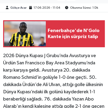
Gökçe Acar
17.06.2026 - 11:04
Okunma Süresi: 1 Dk
Fenerbahçe'de N'Golo
Kante için sürpriz talip
2026 Dünya Kupası J Grubu’nda Avusturya ve
Ürdün San Francisco Bay Area Stadyumu’nda
karşı karşıya geldi. Avusturya 20. dakikada
Romano Schmid’in golüyle 1-0 öne geçti. 50.
dakikada Ürdün’de Ali Ulvan, attığı golle ülkesinin
Dünya Kupası’ndaki ilk golünü kaydederek 1-1
beraberliği sağladı. 76. dakikada Yazan Abo
Alarab’ın kendi kalesine attığı golle 2-1 öne geçen