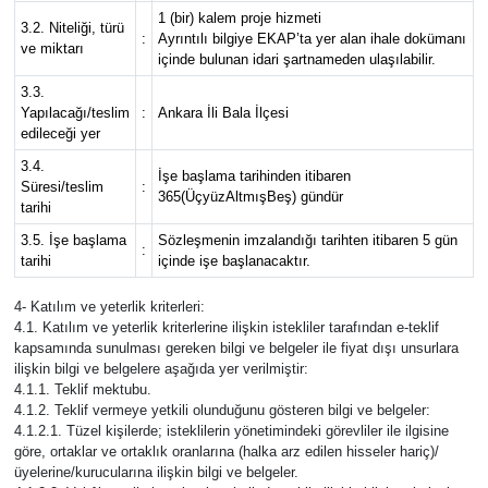
1 (bir) kalem proje hizmeti
3.2. Niteliği, türü
:
Ayrıntılı bilgiye EKAP’ta yer alan ihale dokümanı
ve miktarı
Siyaset
içinde bulunan idari şartnameden ulaşılabilir.
3.3.
Teknoloji
Yapılacağı/teslim
:
Ankara İli Bala İlçesi
edileceği yer
Televizyon
3.4.
İşe başlama tarihinden itibaren
Süresi/teslim
:
365(ÜçyüzAltmışBeş) gündür
tarihi
Yaşam-Çevre
3.5. İşe başlama
Sözleşmenin imzalandığı tarihten itibaren 5 gün
:
tarihi
içinde işe başlanacaktır.
4- Katılım ve yeterlik kriterleri:
4.1. Katılım ve yeterlik kriterlerine ilişkin istekliler tarafından e-teklif
kapsamında sunulması gereken bilgi ve belgeler ile fiyat dışı unsurlara
ilişkin bilgi ve belgelere aşağıda yer verilmiştir:
4.1.1. Teklif mektubu.
4.1.2. Teklif vermeye yetkili olunduğunu gösteren bilgi ve belgeler:
4.1.2.1. Tüzel kişilerde; isteklilerin yönetimindeki görevliler ile ilgisine
göre, ortaklar ve ortaklık oranlarına (halka arz edilen hisseler hariç)/
üyelerine/kurucularına ilişkin bilgi ve belgeler.