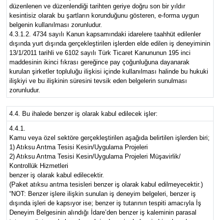
düzenlenen ve düzenlendiği tarihten geriye doğru son bir yıldır
kesintisiz olarak bu şartların korunduğunu gösteren, e-forma uygun
belgenin kullanılması zorunludur.
4.3.1.2. 4734 sayılı Kanun kapsamındaki idarelere taahhüt edilenler
dışında yurt dışında gerçekleştirilen işlerden elde edilen iş deneyiminin
13/1/2011 tarihli ve 6102 sayılı Türk Ticaret Kanununun 195 inci
maddesinin ikinci fıkrası gereğince pay çoğunluğuna dayanarak
kurulan şirketler topluluğu ilişkisi içinde kullanılması halinde bu hukuki
ilişkiyi ve bu ilişkinin süresini tevsik eden belgelerin sunulması
zorunludur.
4.4. Bu ihalede benzer iş olarak kabul edilecek işler:
4.4.1.
Kamu veya özel sektöre gerçekleştirilen aşağıda belirtilen işlerden biri;
1) Atıksu Arıtma Tesisi Kesin/Uygulama Projeleri
2) Atıksu Arıtma Tesisi Kesin/Uygulama Projeleri Müşavirlik/
Kontrollük Hizmetleri
benzer iş olarak kabul edilecektir.
(Paket atıksu arıtma tesisleri benzer iş olarak kabul edilmeyecektir.)
“NOT: Benzer işlere ilişkin sunulan iş deneyim belgeleri, benzer iş
dışında işleri de kapsıyor ise; benzer iş tutarının tespiti amacıyla İş
Deneyim Belgesinin alındığı İdare’den benzer iş kaleminin parasal