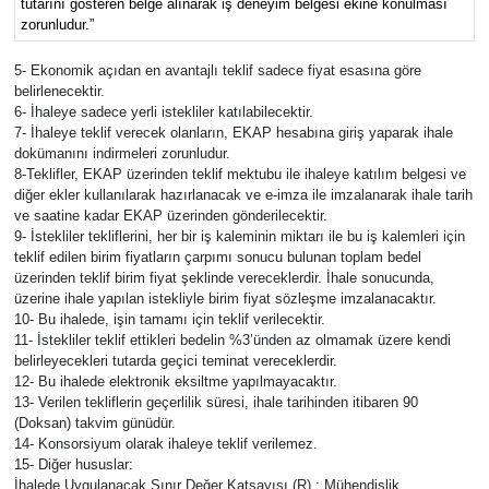
tutarını gösteren belge alınarak iş deneyim belgesi ekine konulması
zorunludur.”
5- Ekonomik açıdan en avantajlı teklif sadece fiyat esasına göre
belirlenecektir.
6- İhaleye sadece yerli istekliler katılabilecektir.
7- İhaleye teklif verecek olanların, EKAP hesabına giriş yaparak ihale
dokümanını indirmeleri zorunludur.
8-Teklifler, EKAP üzerinden teklif mektubu ile ihaleye katılım belgesi ve
diğer ekler kullanılarak hazırlanacak ve e-imza ile imzalanarak ihale tarih
ve saatine kadar EKAP üzerinden gönderilecektir.
9- İstekliler tekliflerini, her bir iş kaleminin miktarı ile bu iş kalemleri için
teklif edilen birim fiyatların çarpımı sonucu bulunan toplam bedel
üzerinden teklif birim fiyat şeklinde vereceklerdir. İhale sonucunda,
üzerine ihale yapılan istekliyle birim fiyat sözleşme imzalanacaktır.
10- Bu ihalede, işin tamamı için teklif verilecektir.
11- İstekliler teklif ettikleri bedelin %3’ünden az olmamak üzere kendi
belirleyecekleri tutarda geçici teminat vereceklerdir.
12- Bu ihalede elektronik eksiltme yapılmayacaktır.
13- Verilen tekliflerin geçerlilik süresi, ihale tarihinden itibaren 90
(Doksan) takvim günüdür.
14- Konsorsiyum olarak ihaleye teklif verilemez.
15- Diğer hususlar:
İhalede Uygulanacak Sınır Değer Katsayısı (R) : Mühendislik