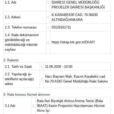
1.1. Adı
:
İDARESİ GENEL MÜDÜRLÜĞÜ
PROJELER DAİRESİ BAŞKANLIĞI
Spor
K.KARABEKİR CAD. 70 06030
1.2. Adresi
:
ALTINDAĞ/ANKARA
Burç Yorumları
1.3. Telefon numarası
:
03126161711
Çocuk
1.4. İhale dokümanının
görülebileceği ve
:
https://ekap.kik.gov.tr/EKAP/
indirilebileceği internet
Eğitim
sayfası
2- İhalenin
Hava Durumu
2.1. Tarih ve Saati
:
11.06.2026 - 10:00
Kadın
2.2. Yapılacağı (e-
Hacı Bayram Mah. Kazım Karabekir cad.
tekliflerin açılacağı)
:
No:70 ASKİ Genel Müdürlüğü İhale Salonu
adres
Kim kimdir?
3- İhale konusu hizmet alımının
Kültür Sanat
Bala İleri Biyolojik Atıksu Arıtma Tesisi (Bala
3.1 Adı
:
İBAAT) Kesin Projesinin Hazırlanması Hizmet
Alımı İşi
Sağlık