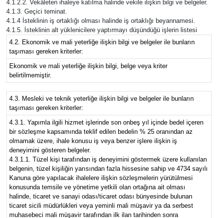
4.1.2.2. Vekâleten ihaleye katılma halinde vekile ilişkin bilgi ve belgeler.
4.1.3. Geçici teminat.
4.1.4 İsteklinin iş ortaklığı olması halinde iş ortaklığı beyannamesi.
4.1.5. İsteklinin alt yüklenicilere yaptırmayı düşündüğü işlerin listesi
4.2. Ekonomik ve mali yeterliğe ilişkin bilgi ve belgeler ile bunların
taşıması gereken kriterler:
Ekonomik ve mali yeterliğe ilişkin bilgi, belge veya kriter
belirtilmemiştir.
4.3. Mesleki ve teknik yeterliğe ilişkin bilgi ve belgeler ile bunların
taşıması gereken kriterler:
4.3.1. Yapımla ilgili hizmet işlerinde son onbeş yıl içinde bedel içeren
bir sözleşme kapsamında teklif edilen bedelin % 25 oranından az
olmamak üzere, ihale konusu iş veya benzer işlere ilişkin iş
deneyimini gösteren belgeler.
4.3.1.1. Tüzel kişi tarafından iş deneyimini göstermek üzere kullanılan
belgenin, tüzel kişiliğin yarısından fazla hissesine sahip ve 4734 sayılı
Kanuna göre yapılacak ihalelere ilişkin sözleşmelerin yürütülmesi
konusunda temsile ve yönetime yetkili olan ortağına ait olması
halinde, ticaret ve sanayi odası/ticaret odası bünyesinde bulunan
ticaret sicili müdürlükleri veya yeminli mali müşavir ya da serbest
muhasebeci mali müşavir tarafından ilk ilan tarihinden sonra