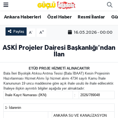
Ankara Haberleri
Özel Haber
Resmi İlanlar
Gü
Özel Haber
Paylaş
-
+
16.05.2026 - 00:00
A
A
Ankara Haberleri
ASKİ Projeler Dairesi Başkanlığı'ndan
Resmi İlanlar
İlan
Ekonomi
ETÜD PROJE HİZMETİ ALINACAKTIR
Bala İleri Biyolojik Atıksu Arıtma Tesisi (Bala İBAAT) Kesin Projesinin
Gündem
Hazırlanması Hizmet Alımı İşi hizmet alımı 4734 sayılı Kamu İhale
Kanununun 19 uncu maddesine göre açık ihale usulü ile ihale edilecektir.
Asayiş
İhaleye ilişkin ayrıntılı bilgiler aşağıda yer almaktadır:
İhale Kayıt Numarası (İKN)
:
2026/789048
Dünya
1- İdarenin
Magazin
ANKARA SU VE KANALİZASYON