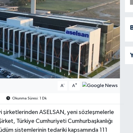
B
Y
-
+
A
A
1
Okunma Süresi: 1 Dk
i şirketlerinden ASELSAN, yeni sözleşmelerle
irket, Türkiye Cumhuriyeti Cumhurbaşkanlığı
güdüm sistemlerinin tedariki kapsamında 111