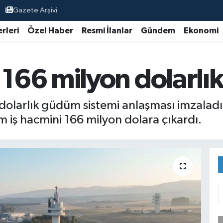
Gazete Arşivi
rleri
Özel Haber
Resmi İlanlar
Gündem
Ekonomi
66 milyon dolarlık
dolarlık güdüm sistemi anlaşması imzaladı.
m iş hacmini 166 milyon dolara çıkardı.