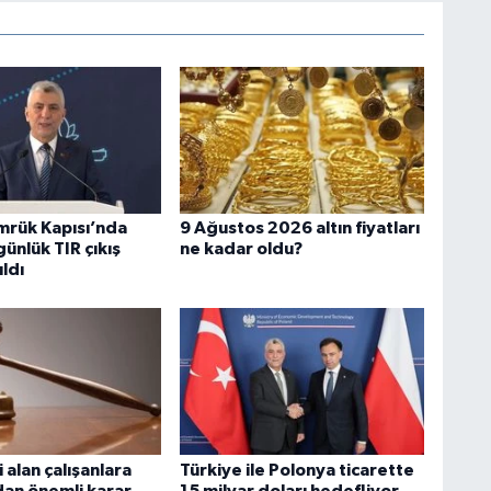
rük Kapısı’nda
9 Ağustos 2026 altın fiyatları
ünlük TIR çıkış
ne kadar oldu?
ıldı
i alan çalışanlara
Türkiye ile Polonya ticarette
dan önemli karar
15 milyar doları hedefliyor