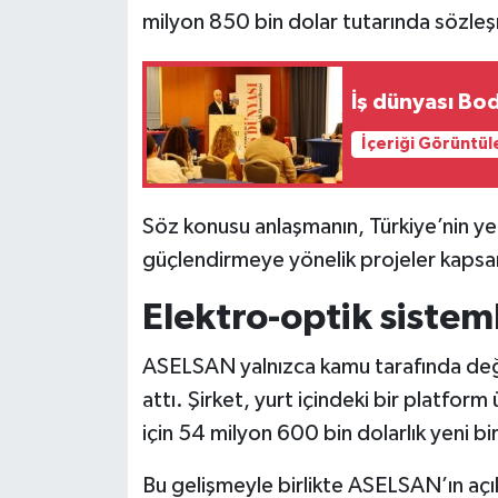
milyon 850 bin dolar tutarında sözleş
Siyaset
İş dünyası Bo
Teknoloji
İçeriği Görüntül
Televizyon
Yaşam-Çevre
Söz konusu anlaşmanın, Türkiye’nin yerl
güçlendirmeye yönelik projeler kapsam
Elektro-optik sistem
ASELSAN yalnızca kamu tarafında değil,
attı. Şirket, yurt içindeki bir platform 
için 54 milyon 600 bin dolarlık yeni b
Bu gelişmeyle birlikte ASELSAN’ın açı