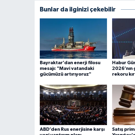
Bunlar da ilginizi çekebilir
Bayraktar’dan enerji filosu
Habur Güm
mesajı: "Mavi vatandaki
2026’nın g
gücümüzü artırıyoruz"
rekoru kır
ABD’den Rus enerjisine karşı
Satış prim
yeni yaptırım planı
Yargıtay’