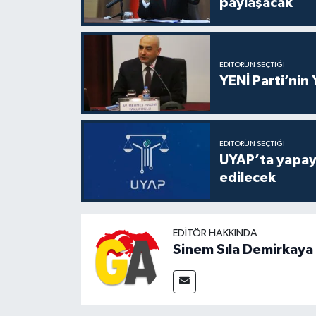
paylaşacak
EDITÖRÜN SEÇTIĞI
YENİ Parti’nin
EDITÖRÜN SEÇTIĞI
UYAP’ta yapay 
edilecek
EDITÖR HAKKINDA
Sinem Sıla Demirkaya