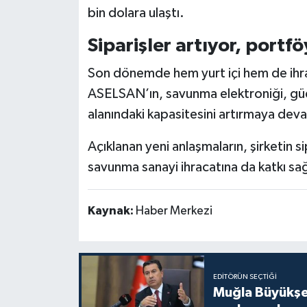
bin dolara ulaştı.
Siparişler artıyor, portfö
Son dönemde hem yurt içi hem de ihra
ASELSAN’ın, savunma elektroniği, güd
alanındaki kapasitesini artırmaya deva
Açıklanan yeni anlaşmaların, şirketin s
savunma sanayi ihracatına da katkı sa
Kaynak:
Haber Merkezi
EDITÖRÜN SEÇTIĞI
Muğla Büyükşeh