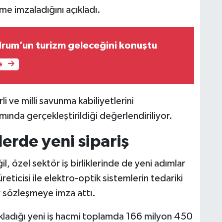
me imzaladığını açıkladı.
drum’un turizm geleceğini konuştu
e
i ve milli savunma kabiliyetlerini
ında gerçekleştirildiği değerlendiriliyor.
lerde yeni sipariş
 özel sektör iş birliklerinde de yeni adımlar
üreticisi ile elektro-optik sistemlerin tedariki
ir sözleşmeye imza attı.
kladığı yeni iş hacmi toplamda 166 milyon 450