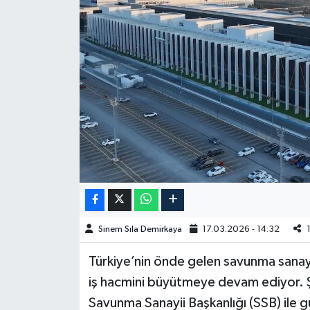
Spor
Burç Yorumları
Çocuk
Eğitim
Hava Durumu
Kadın
Sinem Sıla Demirkaya
17.03.2026 - 14:32
Kim kimdir?
Türkiye’nin önde gelen savunma sanay
Kültür Sanat
iş hacmini büyütmeye devam ediyor. Ş
Savunma Sanayii Başkanlığı (SSB) ile 
Sağlık