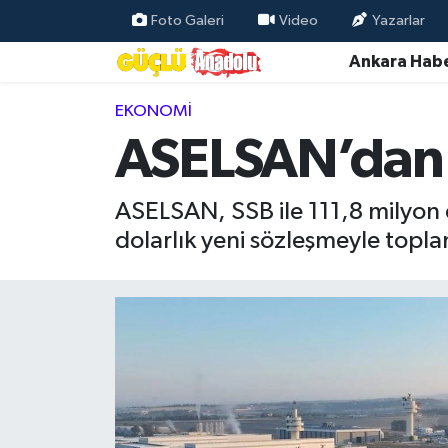
Foto Galeri
Video
Yazarlar
Ankara Habe
Özel Haber
EKONOMI
Ankara Haberleri
ASELSAN’dan 1
Resmi İlanlar
ASELSAN, SSB ile 111,8 milyon 
Ekonomi
dolarlık yeni sözleşmeyle topla
Gündem
Asayiş
Dünya
Magazin