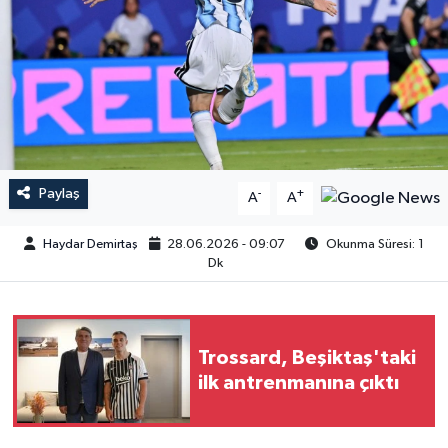
Paylaş
-
+
A
A
Haydar Demirtaş
28.06.2026 - 09:07
Okunma Süresi: 1
Dk
Trossard, Beşiktaş'taki
ilk antrenmanına çıktı