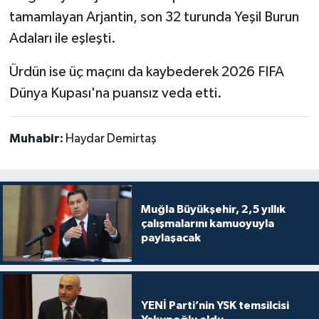
tamamlayan Arjantin, son 32 turunda Yeşil Burun
Adaları ile eşleşti.
Ürdün ise üç maçını da kaybederek 2026 FIFA
Dünya Kupası'na puansız veda etti.
Muhabir:
Haydar Demirtaş
Muğla Büyükşehir, 2,5 yıllık
çalışmalarını kamuoyuyla
paylaşacak
YENİ Parti’nin YSK temsilcisi