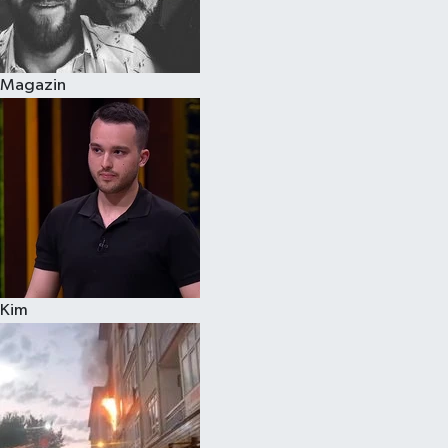
Spor
Magazin
Burç Yorumları
Çocuk
Eğitim
Hava Durumu
Kadın
Kim
Kim kimdir?
Kültür Sanat
Sağlık