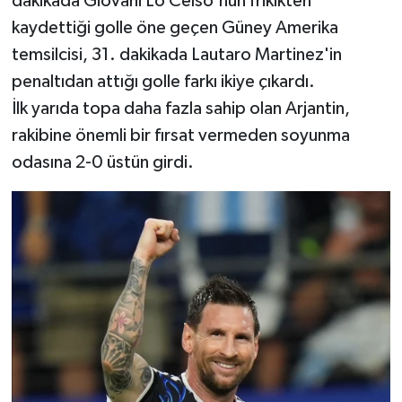
dakikada Giovani Lo Celso'nun frikikten
kaydettiği golle öne geçen Güney Amerika
temsilcisi, 31. dakikada Lautaro Martinez'in
penaltıdan attığı golle farkı ikiye çıkardı.
İlk yarıda topa daha fazla sahip olan Arjantin,
rakibine önemli bir fırsat vermeden soyunma
odasına 2-0 üstün girdi.