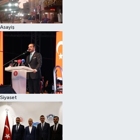
Siyaset
Asayiş
Teknoloji
Televizyon
Yaşam-Çevre
Siyaset