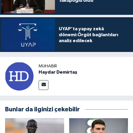
Yakupoğlu oldu
UYAP’ta yapay zekâ
dönemi:Örgüt bağlantıları
analiz edilecek
MUHABIR
Haydar Demirtaş
Bunlar da ilginizi çekebilir