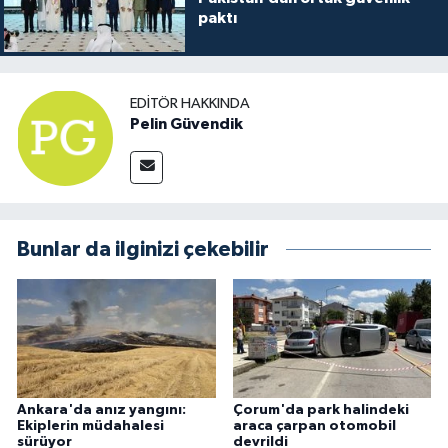
paktı
EDITÖR HAKKINDA
Pelin Güvendik
Bunlar da ilginizi çekebilir
Ankara'da anız yangını:
Çorum'da park halindeki
Ekiplerin müdahalesi
araca çarpan otomobil
sürüyor
devrildi