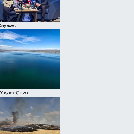
Spor
Siyaset
Burç Yorumları
Çocuk
Eğitim
Hava Durumu
Kadın
Yaşam-Çevre
Kim kimdir?
Kültür Sanat
Sağlık