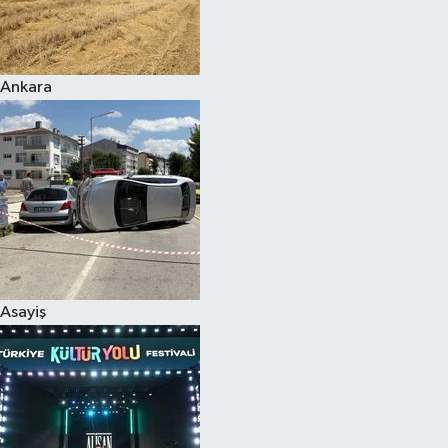
Siyaset
Ankara
Teknoloji
Televizyon
Yaşam-Çevre
Asayiş