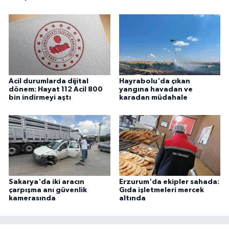
Acil durumlarda dijital
Hayrabolu'da çıkan
dönem: Hayat 112 Acil 800
yangına havadan ve
bin indirmeyi aştı
karadan müdahale
Sakarya'da iki aracın
Erzurum'da ekipler sahada:
çarpışma anı güvenlik
Gıda işletmeleri mercek
kamerasında
altında