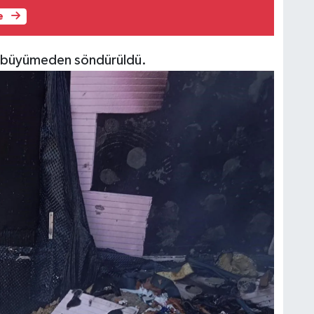
e
ın büyümeden söndürüldü.