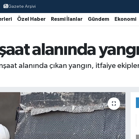
Gazete Arşivi
rleri
Özel Haber
Resmi İlanlar
Gündem
Ekonomi
şaat alanında yang
nşaat alanında çıkan yangın, itfaiye ekipler