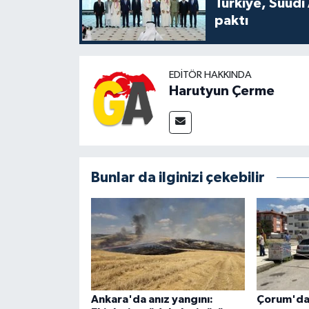
Türkiye, Suudi
paktı
EDITÖR HAKKINDA
Harutyun Çerme
Bunlar da ilginizi çekebilir
Ankara'da anız yangını:
Çorum'da 