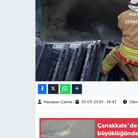
Spor
Burç Yorumları
Çocuk
Eğitim
Hava Durumu
Kadın
Harutyun Çerme
20.05.2025 - 16:47
Okunm
Kim kimdir?
Kültür Sanat
Çanakkale'de 
büyüklüğündek
Sağlık