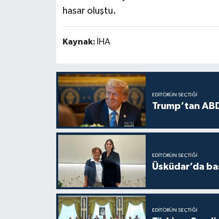
hasar oluştu.
Kaynak:
İHA
EDITÖRÜN SEÇTIĞI
Trump’tan ABD
EDITÖRÜN SEÇTIĞI
Üsküdar’da baş
EDITÖRÜN SEÇTIĞI