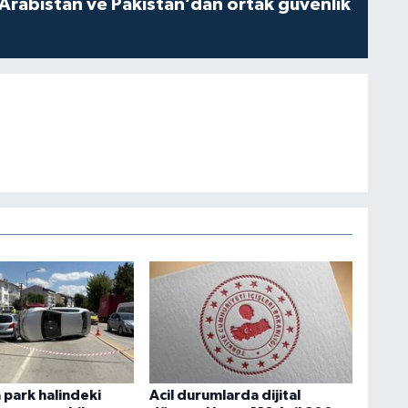
 Arabistan ve Pakistan’dan ortak güvenlik
park halindeki
Acil durumlarda dijital