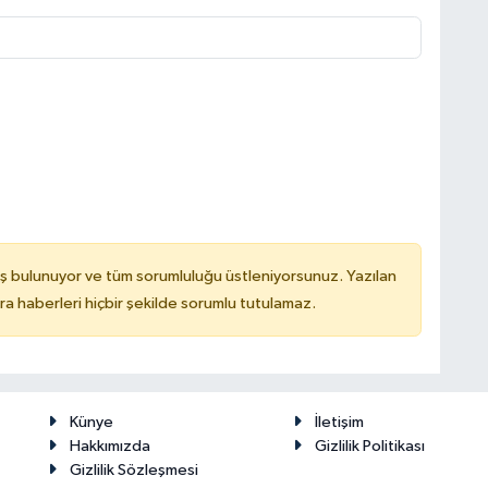
ş bulunuyor ve tüm sorumluluğu üstleniyorsunuz. Yazılan
 haberleri hiçbir şekilde sorumlu tutulamaz.
Künye
İletişim
Hakkımızda
Gizlilik Politikası
Gizlilik Sözleşmesi