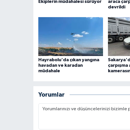
Ekiplerin müdahalesi sürüyor
araca çar
devrildi
Hayrabolu'da çıkan yangına
Sakarya'da
havadan ve karadan
çarpışma 
müdahale
kamerası
Yorumlar