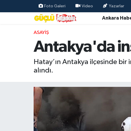
Foto Galeri
Video
Yazarlar
Ankara Habe
Özel Haber
ASAYIŞ
Ankara Haberleri
Antakya'da in
Resmi İlanlar
Hatay’ın Antakya ilçesinde bir i
Ekonomi
alındı.
Gündem
Asayiş
Dünya
Magazin