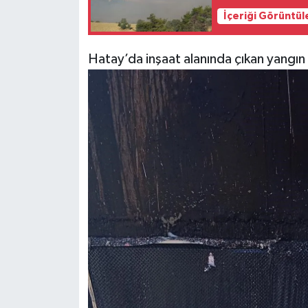
İçeriği Görüntül
Siyaset
Hatay’da inşaat alanında çıkan yang
Teknoloji
Televizyon
Yaşam-Çevre