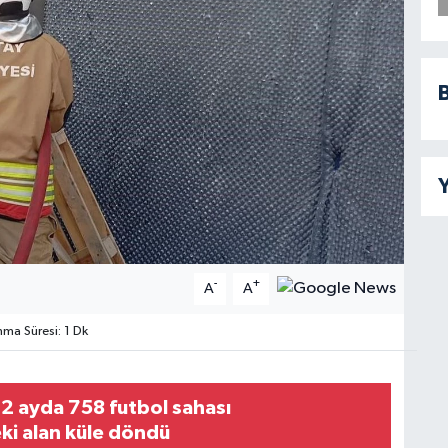
B
Y
-
+
A
A
a Süresi: 1 Dk
2 ayda 758 futbol sahası
i alan küle döndü