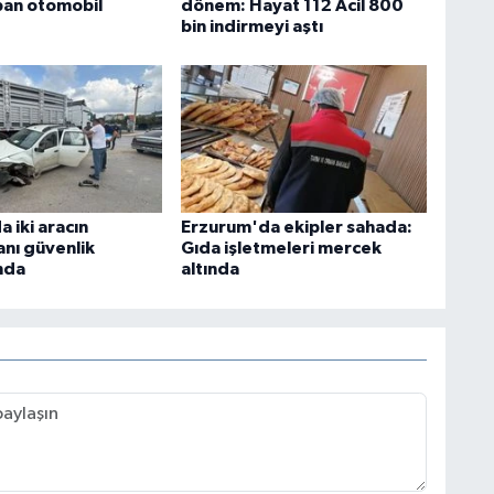
pan otomobil
dönem: Hayat 112 Acil 800
bin indirmeyi aştı
 iki aracın
Erzurum'da ekipler sahada:
anı güvenlik
Gıda işletmeleri mercek
nda
altında