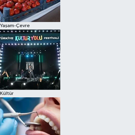
Spor
Yaşam-Çevre
Burç Yorumları
Çocuk
Eğitim
Hava Durumu
Kadın
Kültür
Kim kimdir?
Kültür Sanat
Sağlık