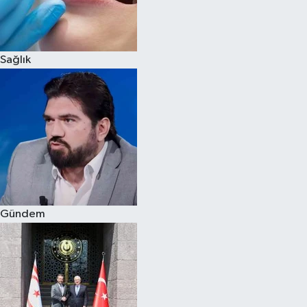
Siyaset
Sağlık
Teknoloji
Televizyon
Yaşam-Çevre
Gündem