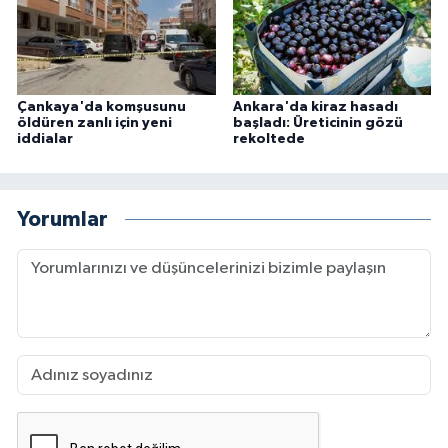
Çankaya'da komşusunu
Ankara'da kiraz hasadı
öldüren zanlı için yeni
başladı: Üreticinin gözü
iddialar
rekoltede
Yorumlar