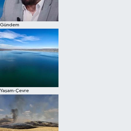
Spor
Gündem
Burç Yorumları
Çocuk
Eğitim
Hava Durumu
Kadın
Yaşam-Çevre
Kim kimdir?
Kültür Sanat
Sağlık