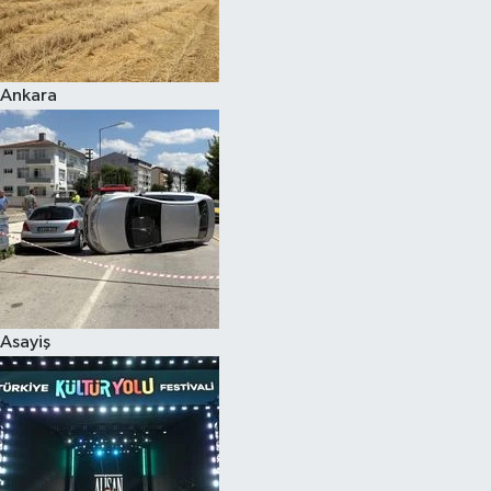
Siyaset
Ankara
Teknoloji
Televizyon
Yaşam-Çevre
Asayiş