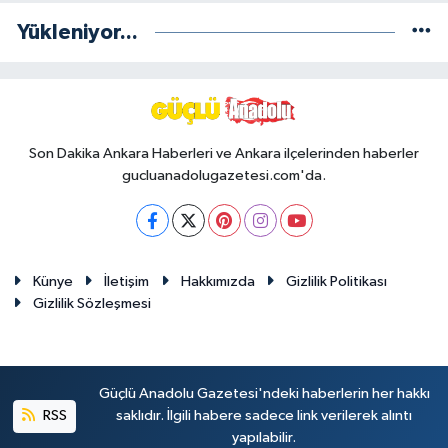
Yükleniyor...
Son Dakika Ankara Haberleri ve Ankara ilçelerinden haberler
gucluanadolugazetesi.com'da.
Künye
İletişim
Hakkımızda
Gizlilik Politikası
Gizlilik Sözleşmesi
Güçlü Anadolu Gazetesi'ndeki haberlerin her hakkı
RSS
saklıdır. İlgili habere sadece link verilerek alıntı
yapılabilir.