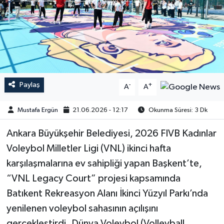
Paylaş
-
+
A
A
Mustafa Ergün
21.06.2026 - 12:17
Okunma Süresi: 3 Dk
Ankara Büyükşehir Belediyesi, 2026 FIVB Kadınlar
Voleybol Milletler Ligi (VNL) ikinci hafta
karşılaşmalarına ev sahipliği yapan Başkent’te,
“VNL Legacy Court” projesi kapsamında
Batıkent Rekreasyon Alanı İkinci Yüzyıl Parkı’nda
yenilenen voleybol sahasının açılışını
gerçekleştirdi. Dünya Voleybol (Volleyball