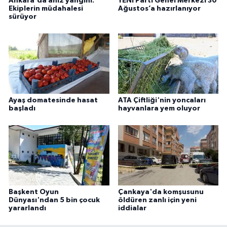
Ankara'da anız yangını:
YENİ Parti Genel Merkezi 30
Ekiplerin müdahalesi
Ağustos’a hazırlanıyor
sürüyor
Ayaş domatesinde hasat
ATA Çiftliği'nin yoncaları
başladı
hayvanlara yem oluyor
Başkent Oyun
Çankaya'da komşusunu
Dünyası'ndan 5 bin çocuk
öldüren zanlı için yeni
yararlandı
iddialar