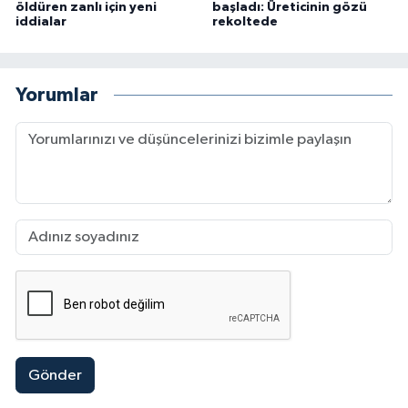
öldüren zanlı için yeni
başladı: Üreticinin gözü
iddialar
rekoltede
Yorumlar
Gönder