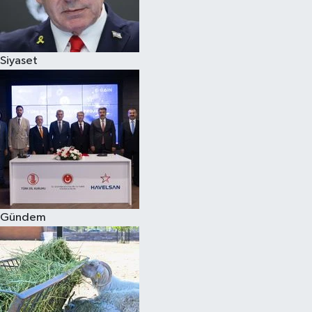
Siyaset
Siyaset
Teknoloji
Televizyon
Yaşam-Çevre
Gündem