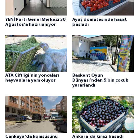
YENİ Parti Genel Merkezi 30
Ayaş domatesinde hasat
Ağustos’a hazırlanıyor
başladı
ATA Çiftliği'nin yoncaları
Başkent Oyun
hayvanlara yem oluyor
Dünyası'ndan 5 bin çocuk
yararlandı
Çankaya'da komşusunu
Ankara'da kiraz hasadı