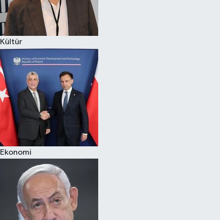
Spor
Kültür
Burç Yorumları
Çocuk
Eğitim
Hava Durumu
Kadın
Ekonomi
Kim kimdir?
Kültür Sanat
Sağlık