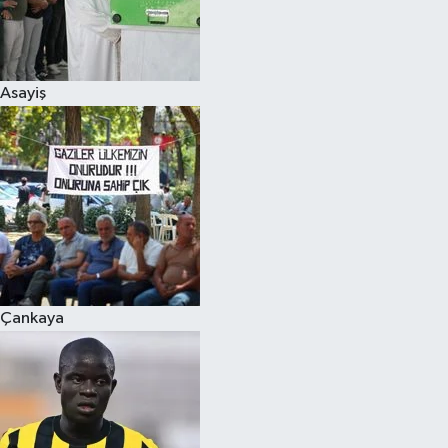
Asayiş
Çankaya