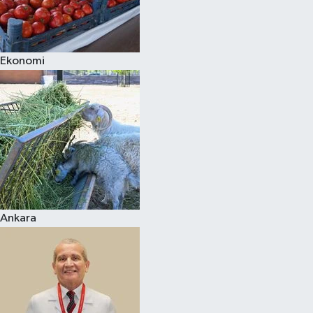
Siyaset
Ekonomi
Teknoloji
Televizyon
Yaşam-Çevre
Ankara