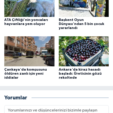
ATA Çiftliği'nin yoncaları
Başkent Oyun
hayvanlara yem oluyor
Dünyası'ndan 5 bin çocuk
yararlandı
Çankaya'da komşusunu
Ankara'da kiraz hasadı
öldüren zanlı için yeni
başladı: Üreticinin gözü
iddialar
rekoltede
Yorumlar