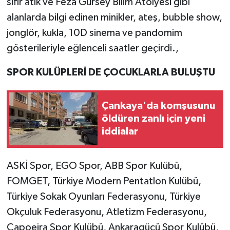
sıfır atık ve Feza Gürsey Bilim Atölyesi gibi
alanlarda bilgi edinen minikler, ateş, bubble show,
jonglör, kukla, 10D sinema ve pandomim
gösterileriyle eğlenceli saatler geçirdi.,
SPOR KULÜPLERİ DE ÇOCUKLARLA BULUŞTU
Çankaya'da komşusunu
öldüren zanlı için yeni
iddialar
ASKİ Spor, EGO Spor, ABB Spor Kulübü,
FOMGET, Türkiye Modern Pentatlon Kulübü,
Türkiye Sokak Oyunları Federasyonu, Türkiye
Okçuluk Federasyonu, Atletizm Federasyonu,
Capoeira Spor Kulübü, Ankaragücü Spor Kulübü,