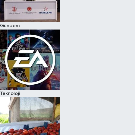
Spor
Gündem
Burç Yorumları
Çocuk
Eğitim
Hava Durumu
Kadın
Teknoloji
Kim kimdir?
Kültür Sanat
Sağlık