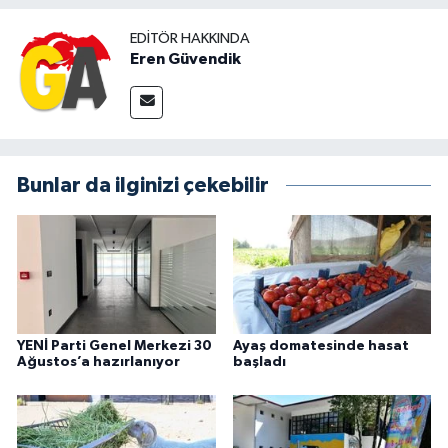
EDITÖR HAKKINDA
Eren Güvendik
Bunlar da ilginizi çekebilir
YENİ Parti Genel Merkezi 30
Ayaş domatesinde hasat
Ağustos’a hazırlanıyor
başladı