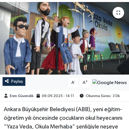
Paylaş
-
+
A
A
Eren Güvendik
06.09.2025 - 14:11
Okunma Süresi: 3 Dk
Ankara Büyükşehir Belediyesi (ABB), yeni eğitim-
öğretim yılı öncesinde çocukların okul heyecanını
“Yaza Veda, Okula Merhaba” şenliğiyle neşeye