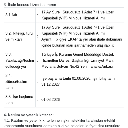
3- İhale konusu hizmet alımının
17 Ay Süreli Sürücüsüz 1 Adet 7+1 ve Üzeri
Siyaset
3.1 Adı
:
Kapasiteli (VİP) Minibüs Hizmeti Alımı
17 Ay Süreli Sürücüsüz 1 Adet 7+1 ve Üzeri
Teknoloji
3.2. Niteliği, türü
Kapasiteli (VİP) Minibüs Hizmeti Alımı
:
ve miktarı
Ayrıntılı bilgiye EKAP’ta yer alan ihale dokümanı
Televizyon
içinde bulunan idari şartnameden ulaşılabilir.
3.3.
Türkiye İş Kurumu Genel Müdürlüğü Destek
Yaşam-Çevre
Yapılacağı/teslim
:
Hizmetleri Dairesi Başkanlığı Emniyet Mah.
edileceği yer
Mevlana Bulvarı No:42 Yenimahalle/Ankara
3.4.
İşe başlama tarihi 01.08.2026, işin bitiş tarihi
Süresi/teslim
:
31.12.2027
tarihi
3.5. İşe başlama
:
01.08.2026
tarihi
4- Katılım ve yeterlik kriterleri:
4.1. Katılım ve yeterlik kriterlerine ilişkin istekliler tarafından e-teklif
kapsamında sunulması gereken bilgi ve belgeler ile fiyat dışı unsurlara