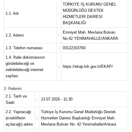
TÜRKİYE İŞ KURUMU GENEL
Spor
MÜDÜRLÜĞÜ DESTEK
1.1. Adı
:
HİZMETLERİ DAİRESİ
BAŞKANLIĞI
Burç Yorumları
Emniyet Mah. Mevlana Bulvarı
1.2. Adresi
:
No:42 YENİMAHALLE/ANKARA
Çocuk
1.3. Telefon numarası
:
03122163760
Eğitim
1.4. İhale dokümanının
görülebileceği ve
:
https://ekap.kik.gov.tr/EKAP/
indirilebileceği internet
Hava Durumu
sayfası
Kadın
2- İhalenin
2.1. Tarih ve
:
13.07.2026 - 11:30
Kim kimdir?
Saati
2.2. Yapılacağı
Türkiye İş Kurumu Genel Müdürlüğü Destek
Kültür Sanat
(e-tekliflerin
:
Hizmetleri Dairesi Başkanlığı Emniyet Mah.
açılacağı) adres
Mevlana Bulvarı No: 42 Yenimahalle/Ankara
Sağlık