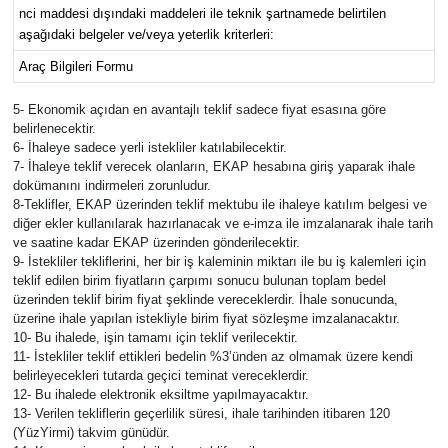
nci maddesi dışındaki maddeleri ile teknik şartnamede belirtilen
aşağıdaki belgeler ve/veya yeterlik kriterleri:
Araç Bilgileri Formu
5- Ekonomik açıdan en avantajlı teklif sadece fiyat esasına göre
belirlenecektir.
6- İhaleye sadece yerli istekliler katılabilecektir.
7- İhaleye teklif verecek olanların, EKAP hesabına giriş yaparak ihale
dokümanını indirmeleri zorunludur.
8-Teklifler, EKAP üzerinden teklif mektubu ile ihaleye katılım belgesi ve
diğer ekler kullanılarak hazırlanacak ve e-imza ile imzalanarak ihale tarih
ve saatine kadar EKAP üzerinden gönderilecektir.
9- İstekliler tekliflerini, her bir iş kaleminin miktarı ile bu iş kalemleri için
teklif edilen birim fiyatların çarpımı sonucu bulunan toplam bedel
üzerinden teklif birim fiyat şeklinde vereceklerdir. İhale sonucunda,
üzerine ihale yapılan istekliyle birim fiyat sözleşme imzalanacaktır.
10- Bu ihalede, işin tamamı için teklif verilecektir.
11- İstekliler teklif ettikleri bedelin %3’ünden az olmamak üzere kendi
belirleyecekleri tutarda geçici teminat vereceklerdir.
12- Bu ihalede elektronik eksiltme yapılmayacaktır.
13- Verilen tekliflerin geçerlilik süresi, ihale tarihinden itibaren 120
(YüzYirmi) takvim günüdür.