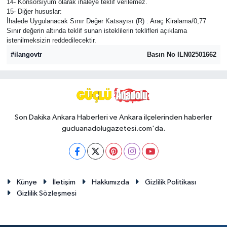
14- Konsorsiyum olarak ihaleye teklif verilemez.
15- Diğer hususlar:
İhalede Uygulanacak Sınır Değer Katsayısı (R) : Araç Kiralama/0,77
Sınır değerin altında teklif sunan isteklilerin teklifleri açıklama
istenilmeksizin reddedilecektir.
#ilangovtr
Basın No ILN02501662
Son Dakika Ankara Haberleri ve Ankara ilçelerinden haberler
gucluanadolugazetesi.com'da.
Künye
İletişim
Hakkımızda
Gizlilik Politikası
Gizlilik Sözleşmesi