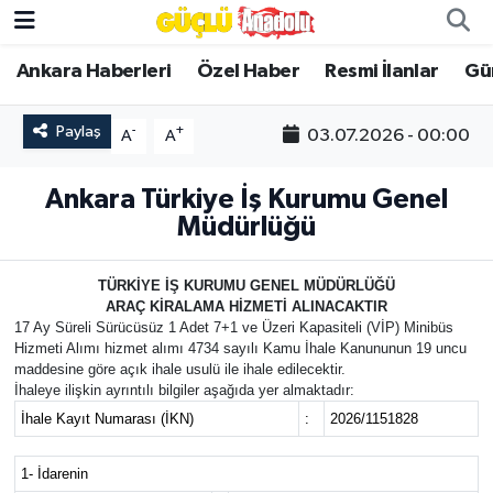
Ankara Haberleri
Özel Haber
Resmi İlanlar
Gü
Özel Haber
Paylaş
-
+
03.07.2026 - 00:00
A
A
Ankara Haberleri
Ankara Türkiye İş Kurumu Genel
Resmi İlanlar
Müdürlüğü
Ekonomi
TÜRKİYE İŞ KURUMU GENEL MÜDÜRLÜĞÜ
ARAÇ KİRALAMA HİZMETİ ALINACAKTIR
Gündem
17 Ay Süreli Sürücüsüz 1 Adet 7+1 ve Üzeri Kapasiteli (VİP) Minibüs
Hizmeti Alımı hizmet alımı 4734 sayılı Kamu İhale Kanununun 19 uncu
Asayiş
maddesine göre açık ihale usulü ile ihale edilecektir.
İhaleye ilişkin ayrıntılı bilgiler aşağıda yer almaktadır:
İhale Kayıt Numarası (İKN)
:
2026/1151828
Dünya
1- İdarenin
Magazin