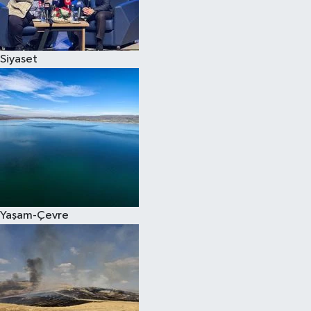
Spor
Siyaset
Burç Yorumları
Çocuk
Eğitim
Hava Durumu
Kadın
Yaşam-Çevre
Kim kimdir?
Kültür Sanat
Sağlık