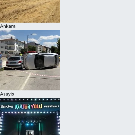
Siyaset
Ankara
Teknoloji
Televizyon
Yaşam-Çevre
Asayiş