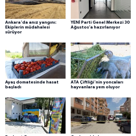
Ankara'da anız yangını:
YENİ Parti Genel Merkezi 30
Ekiplerin müdahalesi
Ağustos’a hazırlanıyor
sürüyor
Ayaş domatesinde hasat
ATA Çiftliği'nin yoncaları
başladı
hayvanlara yem oluyor