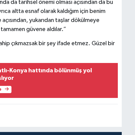
nda da tarihsel önemi olması açısından da bu
rıca altta esnaf olarak kaldığım için benim
ke açısından, yukarıdan taşlar dökülmeye
r, tamamen güvene aldılar.”
sahip çıkmazsak bir şey ifade etmez. Güzel bir
tlı-Konya hattında bölünmüş yol
şlıyor
e