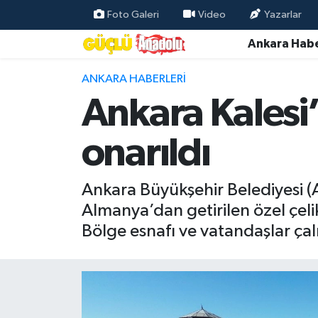
Foto Galeri
Video
Yazarlar
Ankara Habe
Özel Haber
ANKARA HABERLERI
Ankara Haberleri
Ankara Kalesi’
Resmi İlanlar
onarıldı
Ekonomi
Ankara Büyükşehir Belediyesi (A
Gündem
Almanya’dan getirilen özel çelikl
Bölge esnafı ve vatandaşlar ç
Asayiş
Dünya
Magazin