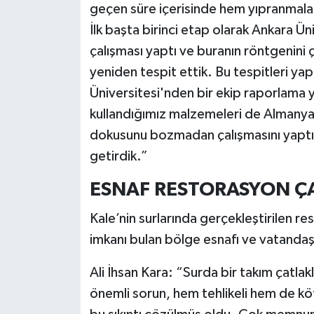
geçen süre içerisinde hem yıpranmala
İlk başta birinci etap olarak Ankara Ü
çalışması yaptı ve buranın röntgenini ç
yeniden tespit ettik. Bu tespitleri ya
Üniversitesi'nden bir ekip raporlama ya
kullandığımız malzemeleri de Almanya’
dokusunu bozmadan çalışmasını yaptık.
getirdik.”
ESNAF RESTORASYON 
Kale’nin surlarında gerçekleştirilen re
imkanı bulan bölge esnafı ve vatandaşl
Ali İhsan Kara: “Surda bir takım çatla
önemli sorun, hem tehlikeli hem de kö