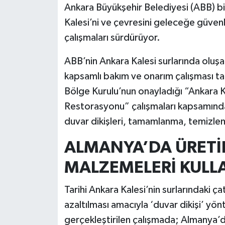
Ankara Büyükşehir Belediyesi (ABB) bi
Kalesi’ni ve çevresini geleceğe güvenli
Siyaset
çalışmaları sürdürüyor.
Teknoloji
ABB’nin Ankara Kalesi surlarında oluşan
Televizyon
kapsamlı bakım ve onarım çalışması ta
Bölge Kurulu’nun onayladığı “Ankara Ka
Yaşam-Çevre
Restorasyonu” çalışmaları kapsamında; 
duvar dikişleri, tamamlanma, temizlem
ALMANYA’DA ÜRETİL
MALZEMELERİ KULLA
Tarihi Ankara Kalesi’nin surlarındaki ç
azaltılması amacıyla ‘duvar dikişi’ yö
gerçekleştirilen çalışmada; Almanya’d