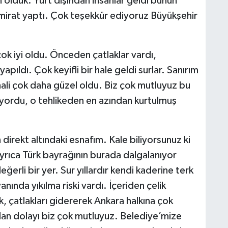
olduk. Yurt dışından insanlar geldi bunun
 tamirat yaptı. Çok teşekkür ediyoruz Büyükşehir
k iyi oldu. Önceden çatlaklar vardı,
yapıldı. Çok keyifli bir hale geldi surlar. Sanırım
i çok daha güzel oldu. Biz çok mutluyuz bu
diyordu, o tehlikeden en azından kurtulmuş
direkt altındaki esnafım. Kale biliyorsunuz ki
 ayrıca Türk bayrağının burada dalgalanıyor
ğerli bir yer. Sur yıllardır kendi kaderine terk
nında yıkılma riski vardı. İçeriden çelik
ak, çatlakları gidererek Ankara halkına çok
dan dolayı biz çok mutluyuz. Belediye’mize