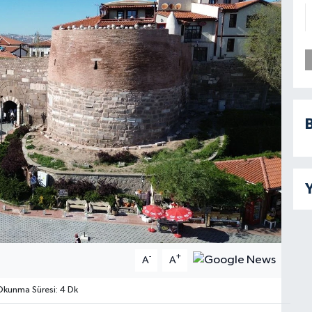
B
Y
-
+
A
A
kunma Süresi: 4 Dk