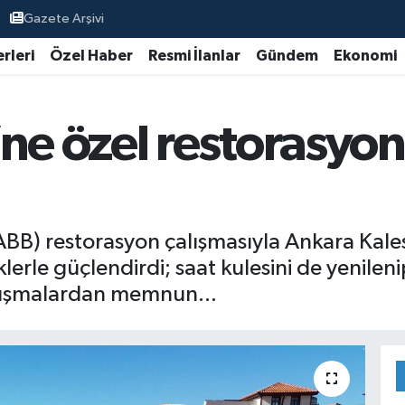
Gazete Arşivi
rleri
Özel Haber
Resmi İlanlar
Gündem
Ekonomi
ne özel restorasyon:
BB) restorasyon çalışmasıyla Ankara Kalesi
erle güçlendirdi; saat kulesini de yenilenip
alışmalardan memnun...