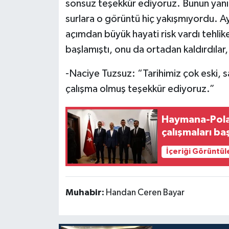
sonsuz teşekkür ediyoruz. Bunun yanı
surlara o görüntü hiç yakışmıyordu. Ay
açımdan büyük hayati risk vardı tehli
başlamıştı, onu da ortadan kaldırdıla
-Naciye Tuzsuz: “Tarihimiz çok eski, 
çalışma olmuş teşekkür ediyoruz.”
Haymana-Pola
çalışmaları ba
İçeriği Görüntül
Muhabir:
Handan Ceren Bayar