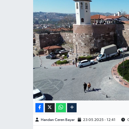
Spor
Burç Yorumları
Çocuk
Eğitim
Hava Durumu
Kadın
Kim kimdir?
Kültür Sanat
Handan Ceren Bayar
23.05.2025 - 12:41
O
Sağlık