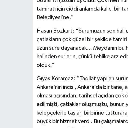
bu sıkıntı çözülmüş oldu. Çok memnun 
tamiratı için ciddi anlamda kalıcı bir
Belediyesi’ne.”
Hasan Bozkurt: “Surumuzun son hali ço
çatlakların çok güzel bir şekilde tamiri 
uzun süre dayanacak… Meydanın bu hal
halinden surların, çünkü tehlike arz e
olduk.”
Gıyas Koramaz: “Tadilat yapılan surun 
Ankara’nın incisi, Ankara’da bir tane,
olması açısından, tarihsel açıdan çok de
edilmişti, çatlaklar oluşmuştu, bunun ya
kelepçelerle taşları birbirine tutturar
büyük bir hizmet verdi. Bu çalışmalar