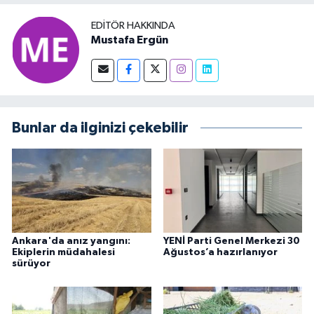
EDITÖR HAKKINDA
Mustafa Ergün
Bunlar da ilginizi çekebilir
Ankara'da anız yangını:
YENİ Parti Genel Merkezi 30
Ekiplerin müdahalesi
Ağustos’a hazırlanıyor
sürüyor