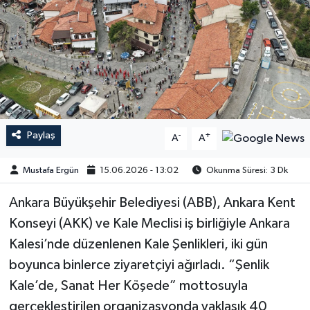
Paylaş
-
+
A
A
Mustafa Ergün
15.06.2026 - 13:02
Okunma Süresi: 3 Dk
Ankara Büyükşehir Belediyesi (ABB), Ankara Kent
Konseyi (AKK) ve Kale Meclisi iş birliğiyle Ankara
Kalesi’nde düzenlenen Kale Şenlikleri, iki gün
boyunca binlerce ziyaretçiyi ağırladı. “Şenlik
Kale’de, Sanat Her Köşede” mottosuyla
gerçekleştirilen organizasyonda yaklaşık 40