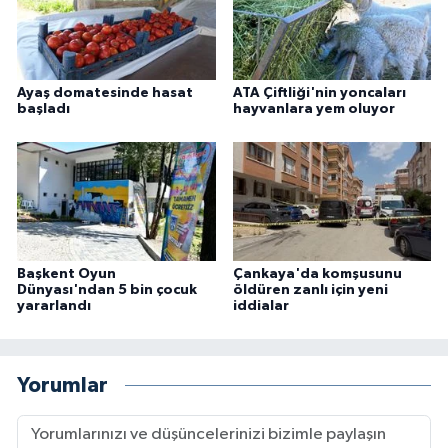
Ayaş domatesinde hasat
ATA Çiftliği'nin yoncaları
başladı
hayvanlara yem oluyor
Başkent Oyun
Çankaya'da komşusunu
Dünyası'ndan 5 bin çocuk
öldüren zanlı için yeni
yararlandı
iddialar
Yorumlar