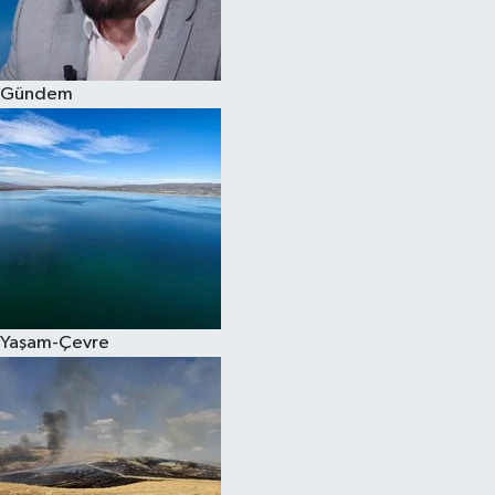
Spor
Gündem
Burç Yorumları
Çocuk
Eğitim
Hava Durumu
Kadın
Yaşam-Çevre
Kim kimdir?
Kültür Sanat
Sağlık