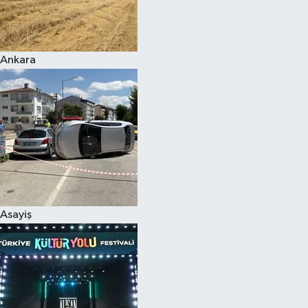
Siyaset
Ankara
Teknoloji
Televizyon
Yaşam-Çevre
Asayiş