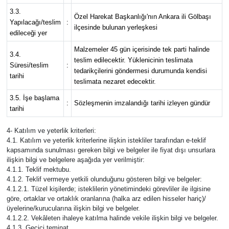
3.3.
Özel Harekat Başkanlığı'nın Ankara ili Gölbaşı
Yapılacağı/teslim
:
Siyaset
ilçesinde bulunan yerleşkesi
edileceği yer
Malzemeler 45 gün içerisinde tek parti halinde
Teknoloji
3.4.
teslim edilecektir. Yüklenicinin teslimata
Süresi/teslim
:
tedarikçilerini göndermesi durumunda kendisi
Televizyon
tarihi
teslimata nezaret edecektir.
3.5. İşe başlama
Yaşam-Çevre
:
Sözleşmenin imzalandığı tarihi izleyen gündür
tarihi
4- Katılım ve yeterlik kriterleri:
4.1. Katılım ve yeterlik kriterlerine ilişkin istekliler tarafından e-teklif
kapsamında sunulması gereken bilgi ve belgeler ile fiyat dışı unsurlara
ilişkin bilgi ve belgelere aşağıda yer verilmiştir:
4.1.1. Teklif mektubu.
4.1.2. Teklif vermeye yetkili olunduğunu gösteren bilgi ve belgeler:
4.1.2.1. Tüzel kişilerde; isteklilerin yönetimindeki görevliler ile ilgisine
göre, ortaklar ve ortaklık oranlarına (halka arz edilen hisseler hariç)/
üyelerine/kurucularına ilişkin bilgi ve belgeler.
4.1.2.2. Vekâleten ihaleye katılma halinde vekile ilişkin bilgi ve belgeler.
4.1.3. Geçici teminat.