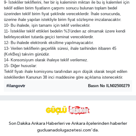
9- İstekliler tekliflerini, her bir iş kaleminin miktarı ile bu iş kalemleri için
teklif edilen birim fiyatların çarpımı sonucu bulunan toplam bedel
üzerinden teklif birim fiyat şeklinde vereceklerdir. İhale sonucunda,
üzerine ihale yapılan istekliyle birim fiyat sözleşme imzalanacaktır.
10- Bu ihalede, işin tamamı için teklif verilecektir.
11- İstekliler teklif ettikleri bedelin %3’ünden az olmamak üzere kendi
belirleyecekleri tutarda geçici teminat vereceklerdir.
12- Bu ihalede elektronik eksiltme yapılmayacaktır.
13- Verilen tekliflerin geçerlilik süresi, ihale tarihinden itibaren 45
(KırkBeş) takvim günüdür.
14- Konsorsiyum olarak ihaleye teklif verilemez.
15- Diğer hususlar:
Teklif fiyatı ihale komisyonu tarafından aşırı düşük olarak tespit edilen
isteklilerden Kanunun 38 inci maddesine göre açıklama istenecektir.
#ilangovtr
Basın No ILN02500279
Son Dakika Ankara Haberleri ve Ankara ilçelerinden haberler
gucluanadolugazetesi.com'da.