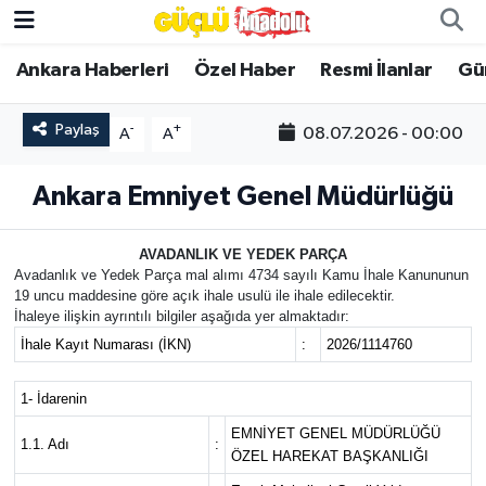
Ankara Haberleri
Özel Haber
Resmi İlanlar
Gü
Özel Haber
Paylaş
-
+
08.07.2026 - 00:00
A
A
Ankara Haberleri
Ankara Emniyet Genel Müdürlüğü
Resmi İlanlar
Ekonomi
AVADANLIK VE YEDEK PARÇA
Avadanlık ve Yedek Parça mal alımı 4734 sayılı Kamu İhale Kanununun
19 uncu maddesine göre açık ihale usulü ile ihale edilecektir.
Gündem
İhaleye ilişkin ayrıntılı bilgiler aşağıda yer almaktadır:
İhale Kayıt Numarası (İKN)
:
2026/1114760
Asayiş
1- İdarenin
Dünya
EMNİYET GENEL MÜDÜRLÜĞÜ
1.1. Adı
:
ÖZEL HAREKAT BAŞKANLIĞI
Magazin