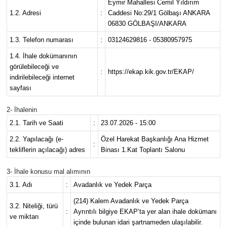
Eymir Mahallesi Cemil Yıldırım
1.2. Adresi
:
Caddesi No:29/1 Gölbaşı ANKARA
Spor
06830 GÖLBAŞI/ANKARA
1.3. Telefon numarası
:
03124629816 - 05380957975
Burç Yorumları
1.4. İhale dokümanının
görülebileceği ve
Çocuk
:
https://ekap.kik.gov.tr/EKAP/
indirilebileceği internet
sayfası
Eğitim
2- İhalenin
Hava Durumu
2.1. Tarih ve Saati
:
23.07.2026 - 15:00
2.2. Yapılacağı (e-
Özel Harekat Başkanlığı Ana Hizmet
:
Kadın
tekliflerin açılacağı) adres
Binası 1.Kat Toplantı Salonu
3- İhale konusu mal alımının
Kim kimdir?
3.1. Adı
:
Avadanlık ve Yedek Parça
Kültür Sanat
(214) Kalem Avadanlık ve Yedek Parça
3.2. Niteliği, türü
:
Ayrıntılı bilgiye EKAP’ta yer alan ihale dokümanı
ve miktarı
içinde bulunan idari şartnameden ulaşılabilir.
Sağlık