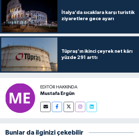
İtalya’da sıcaklara karşı turistik
ziyaretlere gece ayarı
Tüpraş’ın ikinci çeyrek net kârı
yüzde 291 arttı
EDITÖR HAKKINDA
Mustafa Ergün
Bunlar da ilginizi çekebilir