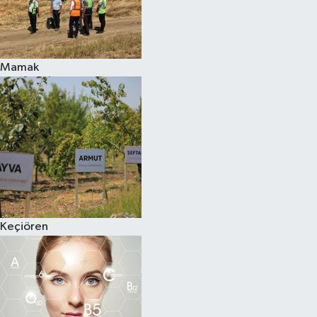
Mamak
Keçiören