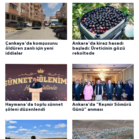
Çankaya'da komşusunu
Ankara'da kiraz hasadı
öldüren zanlı için yeni
başladı: Üreticinin gözü
iddialar
rekoltede
Haymana'da toplu sünnet
Ankara’da “Keşmir Sömürü
şöleni düzenlendi
Günü” anması