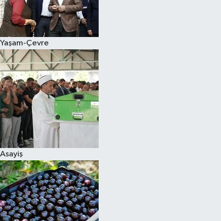
Siyaset
Yaşam-Çevre
Teknoloji
Televizyon
Yaşam-Çevre
Asayiş