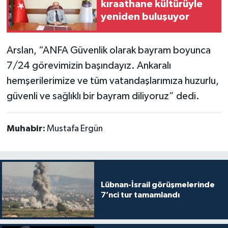
kıraathane kültürüyle
yeniden buluşuyor
Arslan, “ANFA Güvenlik olarak bayram boyunca
7/24 görevimizin başındayız. Ankaralı
hemşerilerimize ve tüm vatandaşlarımıza huzurlu,
güvenli ve sağlıklı bir bayram diliyoruz” dedi.
Muhabir:
Mustafa Ergün
Lübnan-İsrail görüşmelerinde
7’nci tur tamamlandı