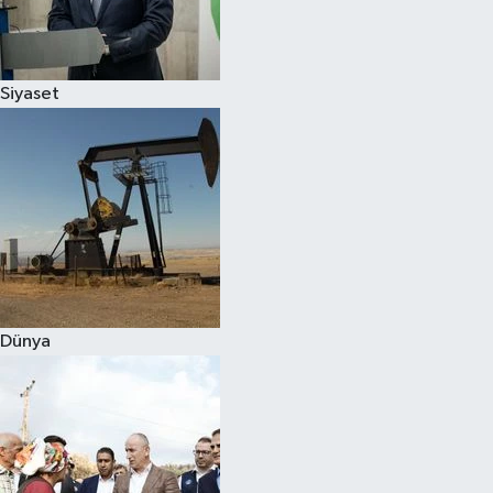
Spor
Siyaset
Burç Yorumları
Çocuk
Eğitim
Hava Durumu
Kadın
Dünya
Kim kimdir?
Kültür Sanat
Sağlık