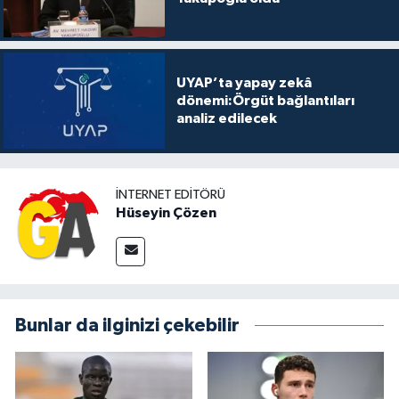
UYAP’ta yapay zekâ
dönemi:Örgüt bağlantıları
analiz edilecek
İNTERNET EDITÖRÜ
Hüseyin Çözen
Bunlar da ilginizi çekebilir