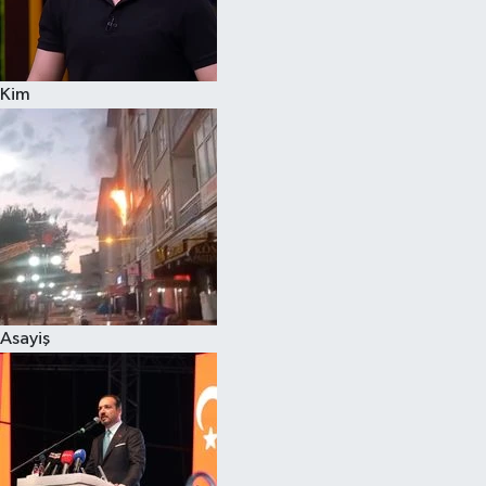
Siyaset
Kim
Teknoloji
Televizyon
Yaşam-Çevre
Asayiş