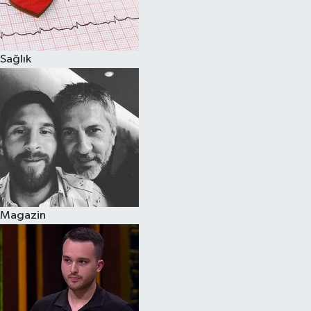
Spor
Sağlık
Burç Yorumları
Çocuk
Eğitim
Hava Durumu
Kadın
Magazin
Kim kimdir?
Kültür Sanat
Sağlık